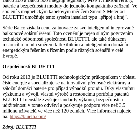
Balco 260 a Balco 500 integrují regulátory MPPT, mikroinvertory,
baterie a bezpečnostní moduly do jednoho kompaktního zařízení. Ve
spojení s magnetickým kabelovým měřičem Smart S Meter od
BLUETTI umožňuje tento systém instalaci typu „připoj a hraj“.
Série Balco získala cenu za inovace za své inteligentní integrované
balkonové solární řešení. Toto ocenění je nejen silným potvrzením
technické odbornosti společnosti BLUETTI, ale také důkazem
rostoucího trendu směrem k flexibilním a inteligentním domácím
energetickým řešením s řízením podle různých scénářů v celé
Evropě.
O společnosti BLUETTI
Od roku 2013 je BLUETTI technologickým průkopníkem v oblasti
čisté energie a specializuje se na inovativní přenosné elektrárny a
záložní domácí baterie pro případ výpadků proudu. Díky vlastnímu
výzkumu a vývoji, vlastní výrobě a rostoucímu portfoliu patentů
BLUETTI neustále zvyšuje standardy výkonu, bezpečnosti a
udržitelnosti v tomto odvětví a poskytuje podporu více než 3,5
milionu uživatelů ve více než 120 zemích. Více informací najdete
na:
https://bluetti.com/
Zdroj: BLUETTI