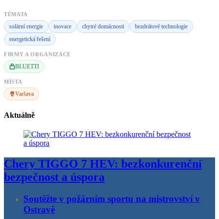
TÉMATA
solární energie
inovace
chytré domácnosti
bezdrátové technologie
energetická řešení
FIRMY A ORGANIZACE
BLUETTI
MÍSTA
Varšava
Aktuálně
Chery TIGGO 7 HEV: bezkonkurenční
bezpečnost a úspora
Soutěžte v požárním sportu na mistrovství v
Ostravě