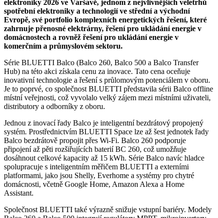
elektroniky 2026 ve Varšavě, jednom z nejvlivnějších veletrhů
spotřební elektroniky a technologií ve střední a východní
Evropě, své portfolio komplexních energetických řešení, které
zahrnuje přenosné elektrárny, řešení pro ukládání energie v
domácnostech a rovněž řešení pro ukládání energie v
komerčním a průmyslovém sektoru.
Série BLUETTI Balco (Balco 260, Balco 500 a Balco Transfer
Hub) na této akci získala cenu za inovace. Tato cena oceňuje
inovativní technologie a řešení s průlomovým potenciálem v oboru.
Je to poprvé, co společnost BLUETTI představila sérii Balco offline
místní veřejnosti, což vyvolalo velký zájem mezi místními uživateli,
distributory a odborníky z oboru.
Jednou z inovací řady Balco je inteligentní bezdrátový propojený
systém. Prostřednictvím BLUETTI Space lze až šest jednotek řady
Balco bezdrátově propojit přes Wi-Fi. Balco 260 podporuje
připojení až pěti rozšiřujících baterií BC 260, což umožňuje
dosáhnout celkové kapacity až 15 kWh. Série Balco navíc hladce
spolupracuje s inteligentním měřičem BLUETTI a externími
platformami, jako jsou Shelly, Everhome a systémy pro chytré
domácnosti, včetně Google Home, Amazon Alexa a Home
Assistant.
Společnost BLUETTI také výrazně snižuje vstupní bariéry. Modely