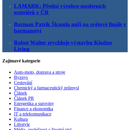
LAMARK: Přední výrobce moderních
exteriérů v ČR
Barman Patrik Škamla míří na světové finále v
barmanství
Robot Walter zrychluje výstavbu Kladno
Living
Zajímavé kategorie
Auto-moto, doprava a stroje
Byznys
Cestování
Chemický a farmaceutický průmysl
Článek
Článek PR
Energetika a suroviny
Finance a ekonomika
IT a telekomunikace
Kultura
Lifestyle
Média, společnost a životní styl