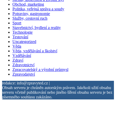
Obchod, marketing
Politika, veřejná správa a soudy
Potraviny, gastronomie
Služby, cestovní ruch
Sport
Stavebnictví, bydlení a reality
Technologie
Testování
Uncategorized
Věda
Věda, vzdělávání a školství
Vzdělávání
Zdraví
Zdravotnictví
Zpracovatelský a výrobní průmysl
Zpravodajství
redakce: info@zpravyted.cz |
Obsah serveru je chráněn autorským právem. Jakékoli užití obsahu
serveru včetně publikování nebo jiného šíření obsahu serveru je bez
písemného souhlasu zakázáno.