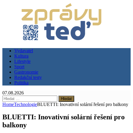
Vydavatel
Kultura
Lifestyle
Sport
Gastronomie
Redakční testy
Politika
07.08.2026
Vyhledávání
Home
Technologie
BLUETTI: Inovativní solární řešení pro balkony
BLUETTI: Inovativní solární řešení pro
balkony