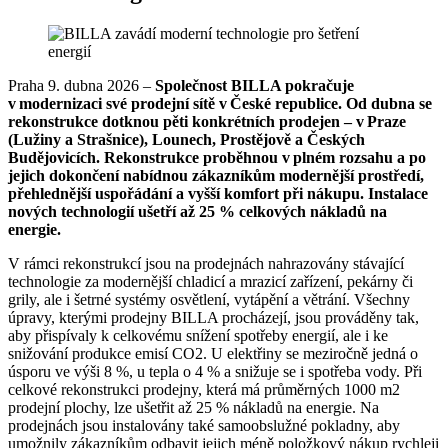
Praha 9. dubna 2026 –
Společnost BILLA pokračuje
v modernizaci své prodejní sítě v České republice. Od dubna se
rekonstrukce dotknou pěti konkrétních prodejen – v Praze
(Lužiny a Strašnice), Lounech, Prostějově a Českých
Budějovicích. Rekonstrukce proběhnou v plném rozsahu a po
jejich dokončení nabídnou zákazníkům modernější prostředí,
přehlednější uspořádání a vyšší komfort při nákupu. Instalace
nových technologií ušetří až 25 % celkových nákladů na
energie.
V rámci rekonstrukcí jsou na prodejnách nahrazovány stávající
technologie za modernější chladicí a mrazicí zařízení, pekárny či
grily, ale i šetrné systémy osvětlení, vytápění a větrání. Všechny
úpravy, kterými prodejny BILLA procházejí, jsou prováděny tak,
aby přispívaly k celkovému snížení spotřeby energií, ale i ke
snižování produkce emisí CO2. U elektřiny se meziročně jedná o
úsporu ve výši 8 %, u tepla o 4 % a snižuje se i spotřeba vody. Při
celkové rekonstrukci prodejny, která má průměrných 1000 m2
prodejní plochy, lze ušetřit až 25 % nákladů na energie. Na
prodejnách jsou instalovány také samoobslužné pokladny, aby
umožnily zákazníkům odbavit jejich méně položkový nákup rychleji