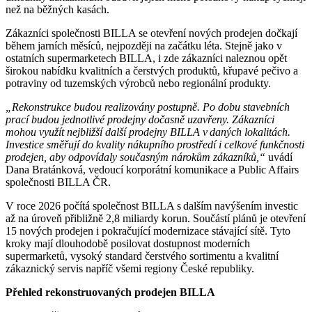
než na běžných kasách.
Zákazníci společnosti BILLA se otevření nových prodejen dočkají
během jarních měsíců, nejpozději na začátku léta. Stejně jako v
ostatních supermarketech BILLA, i zde zákazníci naleznou opět
širokou nabídku kvalitních a čerstvých produktů, křupavé pečivo a
potraviny od tuzemských výrobců nebo regionální produkty.
„Rekonstrukce budou realizovány postupně. Po dobu stavebních
prací budou jednotlivé prodejny dočasně uzavřeny. Zákazníci
mohou využít nejbližší další prodejny BILLA v daných lokalitách.
Investice směřují do kvality nákupního prostředí i celkové funkčnosti
prodejen, aby odpovídaly současným nárokům zákazníků,“
uvádí
Dana Bratánková, vedoucí korporátní komunikace a Public Affairs
společnosti BILLA ČR.
V roce 2026 počítá společnost BILLA s dalším navýšením investic
až na úroveň přibližně 2,8 miliardy korun. Součástí plánů je otevření
15 nových prodejen i pokračující modernizace stávající sítě. Tyto
kroky mají dlouhodobě posilovat dostupnost moderních
supermarketů, vysoký standard čerstvého sortimentu a kvalitní
zákaznický servis napříč všemi regiony České republiky.
Přehled rekonstruovaných prodejen BILLA