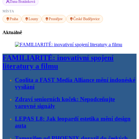
Dana Bratánková
MÍSTA
Praha
Louny
Prostějov
České Budějovice
Aktuálně
FAMILIARITÉ: inovativní spojení
literatury a filmu
Coolita a FAST Media Alliance mění indonéské
vysílání
Zdraví seniorních koček: Nepodceňujte
varovné signály
LEPAS L8: Jak leopardí estetika mění design
auta
Tamoxifen od PHOENIX dorazil do českých