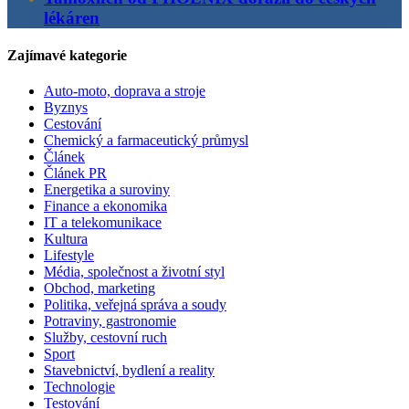
lékáren
Zajímavé kategorie
Auto-moto, doprava a stroje
Byznys
Cestování
Chemický a farmaceutický průmysl
Článek
Článek PR
Energetika a suroviny
Finance a ekonomika
IT a telekomunikace
Kultura
Lifestyle
Média, společnost a životní styl
Obchod, marketing
Politika, veřejná správa a soudy
Potraviny, gastronomie
Služby, cestovní ruch
Sport
Stavebnictví, bydlení a reality
Technologie
Testování