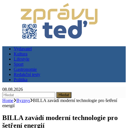
Vydavatel
Kultura
Lifestyle
Sport
Gastronomie
Redakční testy
Politika
08.08.2026
Vyhledávání
Home
Byznys
BILLA zavádí moderní technologie pro šetření
energií
BILLA zavádí moderní technologie pro
šetření energií