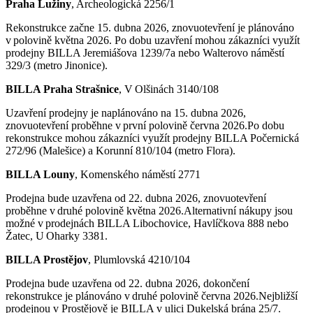
Praha Lužiny
, Archeologická 2256/1
Rekonstrukce začne 15. dubna 2026, znovuotevření je plánováno
v polovině května 2026. Po dobu uzavření mohou zákazníci využít
prodejny BILLA Jeremiášova 1239/7a nebo Walterovo náměstí
329/3 (metro Jinonice).
BILLA Praha Strašnice
, V Olšinách 3140/108
Uzavření prodejny je naplánováno na 15. dubna 2026,
znovuotevření proběhne v první polovině června 2026.Po dobu
rekonstrukce mohou zákazníci využít prodejny BILLA Počernická
272/96 (Malešice) a Korunní 810/104 (metro Flora).
BILLA Louny
, Komenského náměstí 2771
Prodejna bude uzavřena od 22. dubna 2026, znovuotevření
proběhne v druhé polovině května 2026.Alternativní nákupy jsou
možné v prodejnách BILLA Libochovice, Havlíčkova 888 nebo
Žatec, U Oharky 3381.
BILLA Prostějov
, Plumlovská 4210/104
Prodejna bude uzavřena od 22. dubna 2026, dokončení
rekonstrukce je plánováno v druhé polovině června 2026.Nejbližší
prodejnou v Prostějově je BILLA v ulici Dukelská brána 25/7.