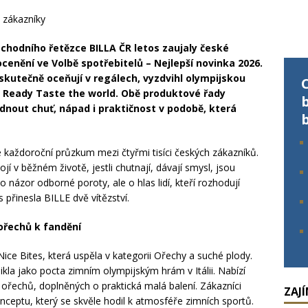
bchodního řetězce BILLA ČR letos zaujaly české
ocenění ve Volbě spotřebitelů – Nejlepší novinka 2026.
é skutečně oceňují v regálech, vyzdvihl olympijskou
A Ready Taste the world. Obě produktové řady
ídnout chuť, nápad i praktičnost v podobě, která
e každoroční průzkum mezi čtyřmi tisíci českých zákazníků.
jí v běžném životě, jestli chutnají, dávají smysl, jsou
 o názor odborné poroty, ale o hlas lidí, kteří rozhodují
 přinesla BILLE dvě vítězství.
 ořechů k fandění
Nice Bites, která uspěla v kategorii Ořechy a suché plody.
kla jako pocta zimním olympijským hrám v Itálii. Nabízí
 ořechů, doplněných o praktická malá balení. Zákazníci
ZAJ
onceptu, který se skvěle hodil k atmosféře zimních sportů.