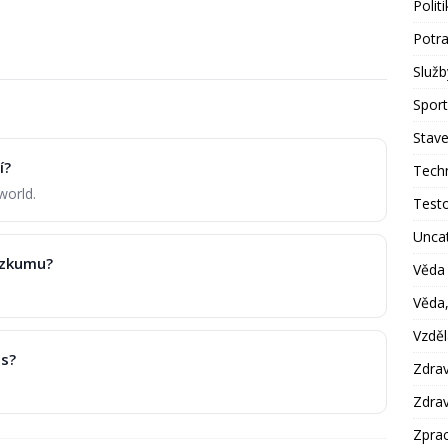
Polit
Potra
Služb
Sport
Stave
í?
Tech
world.
Test
Unca
ůzkumu?
Věda
Věda,
Vzděl
es?
Zdrav
Zdrav
Zprac