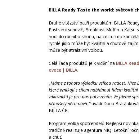
BILLA Ready Taste the world: světové c
Druhé vítězství patří produktům BILLA Ready 
Pastrami sendvič, Breakfast Muffin a Katsu s
hodí do ranního shonu, na cestu i do kancelář
rychlé jídlo může být kvalitní a chuťově zajím
může být atraktivní volbou.
Celá řada produktů je k vidění na
BILLA Read
ovoce | BILLA
.
„Máme z tohoto výsledku velkou radost. Nice B
které vznikají s cílem nabídnout lidem kvalit
zákazníků je pro nás potvrzením, že jdeme spr
přinášely něco navíc,“
uvádí Dana Bratánková, 
BILLA ČR.
Program Volba spotřebitelů Nejlepší novink
tradičně realizuje agentura NIQ. Letošní roční
a chuť.