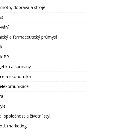
moto, doprava a stroje
ys
ování
cký a farmaceutický průmysl
ek
ek PR
etika a suroviny
nce a ekonomika
telekomunikace
ra
tyle
, společnost a životní styl
od, marketing