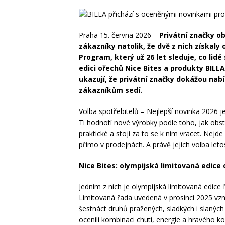
Praha 15. června 2026 –
Privátní značky o
zákazníky natolik, že dvě z nich získaly 
Program, který už 26 let sleduje, co lid
edici ořechů Nice Bites a produkty BILL
ukazují, že privátní značky dokážou nab
zákazníkům sedí.
Volba spotřebitelů – Nejlepší novinka 2026 j
Ti hodnotí nové výrobky podle toho, jak obsto
praktické a stojí za to se k nim vracet. Nejde
přímo v prodejnách. A právě jejich volba letos
Nice Bites: olympijská limitovaná edice
Jedním z nich je olympijská limitovaná edice 
Limitovaná řada uvedená v prosinci 2025 vzni
šestnáct druhů pražených, sladkých i slaných
ocenili kombinaci chuti, energie a hravého k