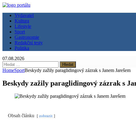
Vydavatel
Kultura
Lifestyle
Sport
Gastronomie
Redakční testy
Politika
07.08.2026
Vyhledávání
Home
Sport
Beskydy zažily paraglidingový zázrak s Janem Jarešem
Beskydy zažily paraglidingový zázrak s J
Obsah článku
zobrazit