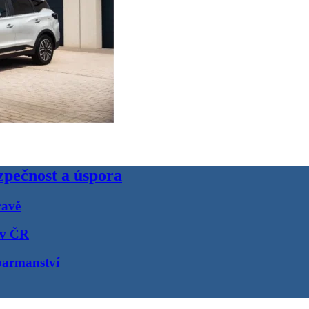
pečnost a úspora
ravě
 v ČR
barmanství