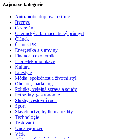
Zajímavé kategorie
Auto-moto, doprava a stroje
Byznys
Cestování
Chemický a farmaceutický průmysl
Článek
Článek PR
Energetika a suroviny
Finance a ekonomika
IT a telekomunikace
Kultura
Lifestyle
Média, společnost a životní styl
Obchod, marketing
Politika, veřejná správa a soudy
Potraviny, gastronomie
Služby, cestovní ruch
Sport
Stavebnictví, bydlení a reality
Technologie
Testování
Uncategorized
Věda