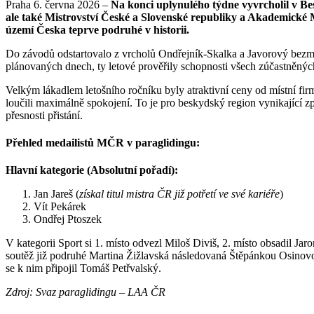
Praha 6. června 2026 –
Na konci uplynulého týdne vyvrcholil v Be
ale také Mistrovství České a Slovenské republiky a Akademické M
území Česka teprve podruhé v historii.
Do závodů odstartovalo z vrcholů Ondřejník-Skalka a Javorový bezmál
plánovaných dnech, ty letové prověřily schopnosti všech zúčastněnýc
Velkým lákadlem letošního ročníku byly atraktivní ceny od místní firm
loučili maximálně spokojení. To je pro beskydský region vynikající z
přesnosti přistání.
Přehled medailistů MČR v paraglidingu:
Hlavní kategorie (Absolutní pořadí):
Jan Jareš (
získal titul mistra ČR již potřetí ve své kariéře
)
Vít Pekárek
Ondřej Ptoszek
V kategorii Sport si 1. místo odvezl Miloš Diviš, 2. místo obsadil J
soutěž již podruhé Martina Žižlavská následovaná Štěpánkou Osinovou
se k nim připojil Tomáš Petřvalský.
Zdroj: Svaz paraglidingu – LAA ČR