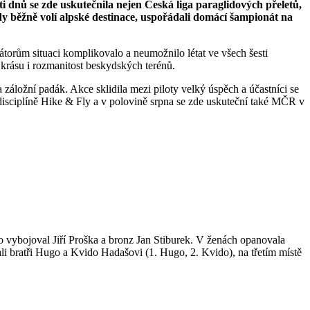
 dnů se zde uskutečnila nejen Česká liga paraglidových přeletů,
y běžně volí alpské destinace, uspořádali domácí šampionát na
torům situaci komplikovalo a neumožnilo létat ve všech šesti
 krásu i rozmanitost beskydských terénů.
 záložní padák. Akce sklidila mezi piloty velký úspěch a účastníci se
 disciplíně Hike & Fly a v polovině srpna se zde uskuteční také MČR v
ro vybojoval Jiří Proška a bronz Jan Stiburek. V ženách opanovala
i bratři Hugo a Kvido Hadašovi (1. Hugo, 2. Kvido), na třetím místě