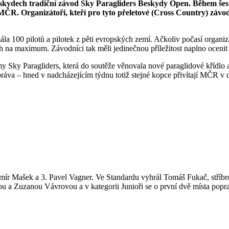
skydech tradiční závod Sky Paragliders Beskydy Open. Během šesti
ČR. Organizátoři, kteří pro tyto přeletové (Cross Country) závod
a 100 pilotů a pilotek z pěti evropských zemí. Ačkoliv počasí organizá
h na maximum. Závodníci tak měli jedinečnou příležitost naplno ocenit
y Sky Paragliders, která do soutěže věnovala nové paraglidové křídlo a
práva – hned v nadcházejícím týdnu totiž stejné kopce přivítají MČR v
aromír Mašek a 3. Pavel Vagner. Ve Standardu vyhrál Tomáš Fukač, stříb
 a Zuzanou Vávrovou a v kategorii Junioři se o první dvě místa popral