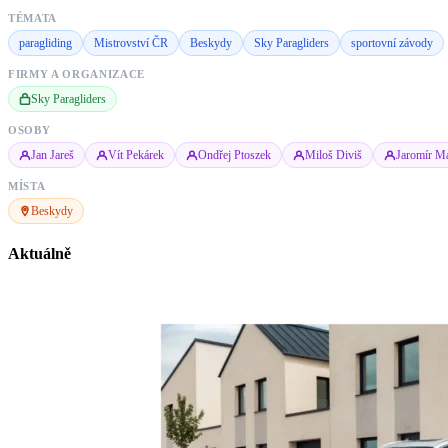
TÉMATA
paragliding
Mistrovství ČR
Beskydy
Sky Paragliders
sportovní závody
FIRMY A ORGANIZACE
Sky Paragliders
OSOBY
Jan Jareš
Vít Pekárek
Ondřej Ptoszek
Miloš Diviš
Jaromír M
MÍSTA
Beskydy
Aktuálně