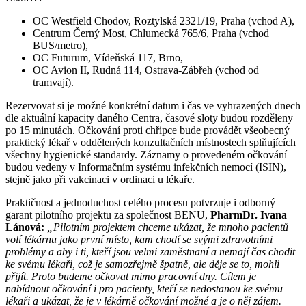
OC Westfield Chodov, Roztylská 2321/19, Praha (vchod A),
Centrum Černý Most, Chlumecká 765/6, Praha (vchod
BUS/metro),
OC Futurum, Vídeňská 117, Brno,
OC Avion II, Rudná 114, Ostrava-Zábřeh (vchod od
tramvají).
Rezervovat si je možné konkrétní datum i čas ve vyhrazených dnech
dle aktuální kapacity daného Centra, časové sloty budou rozděleny
po 15 minutách. Očkování proti chřipce bude provádět všeobecný
praktický lékař v oddělených konzultačních místnostech splňujících
všechny hygienické standardy. Záznamy o provedeném očkování
budou vedeny v Informačním systému infekčních nemocí (ISIN),
stejně jako při vakcinaci v ordinaci u lékaře.
Praktičnost a jednoduchost celého procesu potvrzuje i odborný
garant pilotního projektu za společnost BENU,
PharmDr. Ivana
Lánová:
„Pilotním projektem chceme ukázat, že mnoho pacientů
volí lékárnu jako první místo, kam chodí se svými zdravotními
problémy a aby i ti, kteří jsou velmi zaměstnaní a nemají čas chodit
ke svému lékaři, což je samozřejmě špatně, ale děje se to, mohli
přijít. Proto budeme očkovat mimo pracovní dny. Cílem je
nabídnout očkování i pro pacienty, kteří se nedostanou ke svému
lékaři a ukázat, že je v lékárně očkování možné a je o něj zájem.