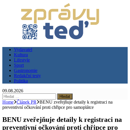
Vydavatel
Kultura
Lifestyle
Sport
Gastronomie
Redakční testy
Politika
09.08.2026
Vyhledávání
Home
Článek PR
BENU zveřejňuje detaily k registraci na
preventivní očkování proti chřipce pro samoplátce
BENU zveřejňuje detaily k registraci na
preventivní očkování proti chřipce pro