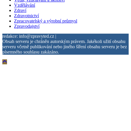
Vzdělávání
Zdraví
Zdravotnictví
Zpracovatelský a výrobní průmysl
Zpravodajství
redakce: info@zpravyted.cz |
Obsah serveru je chráněn autorským právem. Jakékoli užití obsahu
serveru včetně publikování nebo jiného šíření obsahu serveru je bez
písemného souhlasu zakázáno.