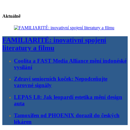
Aktuálně
FAMILIARITÉ: inovativní spojení
literatury a filmu
Coolita a FAST Media Alliance mění indonéské
vysílání
Zdraví seniorních koček: Nepodceňujte
varovné signály
LEPAS L8: Jak leopardí estetika mění design
auta
Tamoxifen od PHOENIX dorazil do českých
lékáren