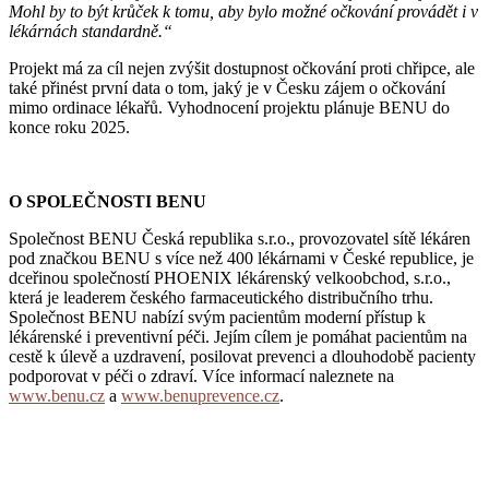
Mohl by to být krůček k tomu, aby bylo možné očkování provádět i v
lékárnách standardně.“
Projekt má za cíl nejen zvýšit dostupnost očkování proti chřipce, ale
také přinést první data o tom, jaký je v Česku zájem o očkování
mimo ordinace lékařů. Vyhodnocení projektu plánuje BENU do
konce roku 2025.
O SPOLEČNOSTI BENU
Společnost BENU Česká republika s.r.o., provozovatel sítě lékáren
pod značkou BENU s více než 400 lékárnami v České republice, je
dceřinou společností PHOENIX lékárenský velkoobchod, s.r.o.,
která je leaderem českého farmaceutického distribučního trhu.
Společnost BENU nabízí svým pacientům moderní přístup k
lékárenské i preventivní péči. Jejím cílem je pomáhat pacientům na
cestě k úlevě a uzdravení, posilovat prevenci a dlouhodobě pacienty
podporovat v péči o zdraví. Více informací naleznete na
www.benu.cz
a
www.benuprevence.cz
.