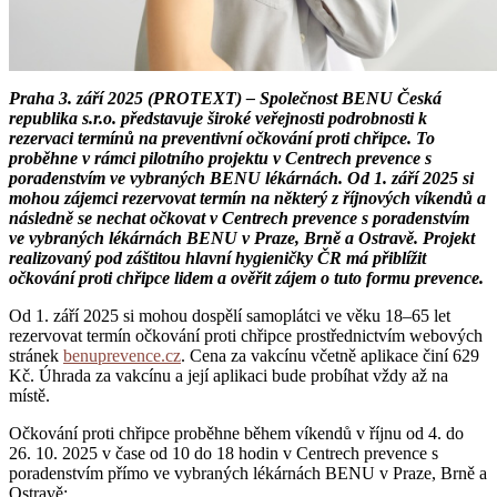
Praha 3. září 2025 (PROTEXT) – Společnost BENU Česká
republika s.r.o. představuje široké veřejnosti podrobnosti k
rezervaci termínů na preventivní očkování proti chřipce. To
proběhne v rámci pilotního projektu v Centrech prevence s
poradenstvím ve vybraných BENU lékárnách. Od 1. září 2025 si
mohou zájemci rezervovat termín na některý z říjnových víkendů a
následně se nechat očkovat v Centrech prevence s poradenstvím
ve vybraných lékárnách BENU v Praze, Brně a Ostravě. Projekt
realizovaný pod záštitou hlavní hygieničky ČR má přiblížit
očkování proti chřipce lidem a ověřit zájem o tuto formu prevence.
Od 1. září 2025 si mohou dospělí samoplátci ve věku 18–65 let
rezervovat termín očkování proti chřipce prostřednictvím webových
stránek
benuprevence.cz
. Cena za vakcínu včetně aplikace činí 629
Kč. Úhrada za vakcínu a její aplikaci bude probíhat vždy až na
místě.
Očkování proti chřipce proběhne během víkendů v říjnu od 4. do
26. 10. 2025 v čase od 10 do 18 hodin v Centrech prevence s
poradenstvím přímo ve vybraných lékárnách BENU v Praze, Brně a
Ostravě: