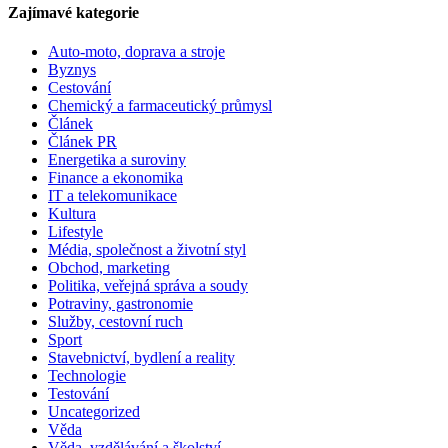
Zajímavé kategorie
Auto-moto, doprava a stroje
Byznys
Cestování
Chemický a farmaceutický průmysl
Článek
Článek PR
Energetika a suroviny
Finance a ekonomika
IT a telekomunikace
Kultura
Lifestyle
Média, společnost a životní styl
Obchod, marketing
Politika, veřejná správa a soudy
Potraviny, gastronomie
Služby, cestovní ruch
Sport
Stavebnictví, bydlení a reality
Technologie
Testování
Uncategorized
Věda
Věda, vzdělávání a školství