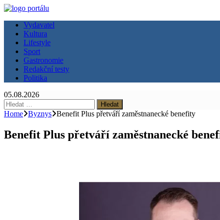
Vydavatel
Kultura
Lifestyle
Sport
Gastronomie
Redakční testy
Politika
05.08.2026
Vyhledávání
Home
Byznys
Benefit Plus přetváří zaměstnanecké benefity
Benefit Plus přetváří zaměstnanecké benef