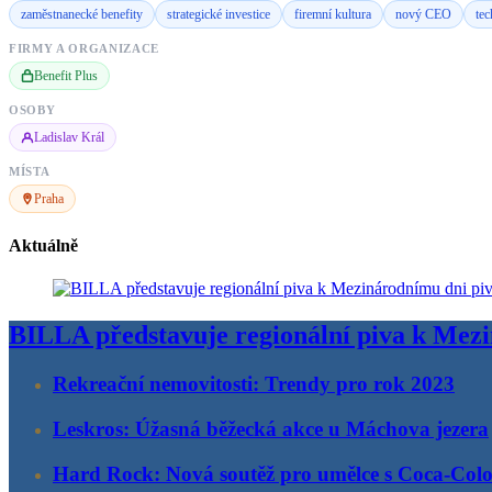
zaměstnanecké benefity
strategické investice
firemní kultura
nový CEO
tec
FIRMY A ORGANIZACE
Benefit Plus
OSOBY
Ladislav Král
MÍSTA
Praha
Aktuálně
BILLA představuje regionální piva k Mez
Rekreační nemovitosti: Trendy pro rok 2023
Leskros: Úžasná běžecká akce u Máchova jezera
Hard Rock: Nová soutěž pro umělce s Coca-Col