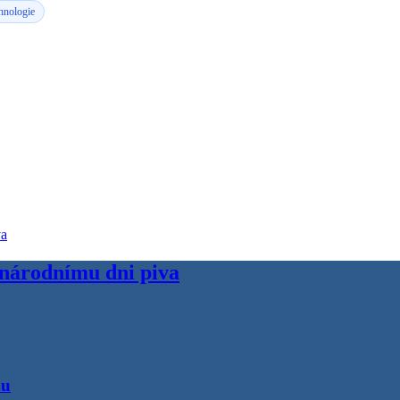
hnologie
inárodnímu dni piva
ou