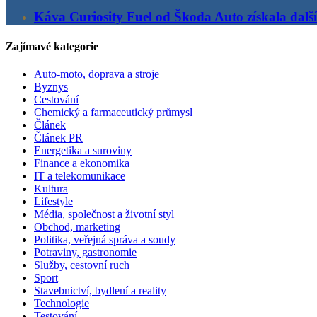
Káva Curiosity Fuel od Škoda Auto získala další
Zajímavé kategorie
Auto-moto, doprava a stroje
Byznys
Cestování
Chemický a farmaceutický průmysl
Článek
Článek PR
Energetika a suroviny
Finance a ekonomika
IT a telekomunikace
Kultura
Lifestyle
Média, společnost a životní styl
Obchod, marketing
Politika, veřejná správa a soudy
Potraviny, gastronomie
Služby, cestovní ruch
Sport
Stavebnictví, bydlení a reality
Technologie
Testování