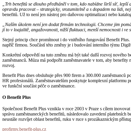
„Trh benefitů se dlouho předháněl v tom, kdo nabídne širší síť, lepší 
opravdu pracovat – strategicky, srozumitelně a s dopadem na lidi, ne
benefitů. Už to není jen nástroj pro daňovou optimalizaci nebo katalo
„Naším úkolem není jen dodat firmám technologii. Chceme jim pomáhat
jí to v loajalitě, angažovanosti, nižší fluktuaci, menší nemocnosti i
Stejný princip chce promítnout i do vnitřního fungování Benefit Plus.
napříč firmou. Součástí této změny je i budování interního týmu Dig
Konkrétní odpovědí na tuto změnu má být také další rozvoj nového be
zaměstnanců. Múza má podpořit zaměstnavatele v tom, aby benefity neb
rozvoj.
Benefit Plus dnes obsluhuje přes 900 firem a 300.000 zaměstnanců po 
HR profesionálů. Zaměstnavatelům poskytuje komplexní platformu pr
ve funkční součást péče o zaměstnance.
O Benefit Plus
Společnost Benefit Plus vznikla v roce 2003 v Praze s cílem inovovat 
správu zaměstnaneckých benefitů, následovalo zavedení platebních ben
neustále rozvíjet oblast benefitů, ruku v ruce s prozákaznickým příst
profirmy.benefit-plus.cz