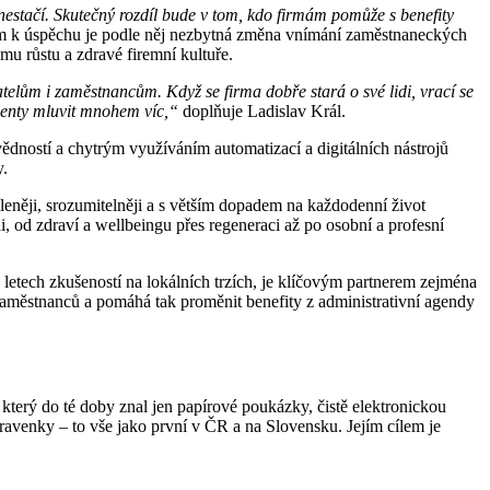
o nestačí. Skutečný rozdíl bude v tom, kdo firmám pomůže s benefity
em k úspěchu je podle něj nezbytná změna vnímání zaměstnaneckých
mu růstu a zdravé firemní kultuře.
elům i zaměstnancům. Když se firma dobře stará o své lidi, vrací se
klienty mluvit mnohem víc,“
doplňuje Ladislav Král.
vědností a chytrým využíváním automatizací a digitálních nástrojů
y.
eněji, srozumitelněji a s větším dopadem na každodenní život
 od zdraví a wellbeingu přes regeneraci až po osobní a profesní
 letech zkušeností na lokálních trzích, je klíčovým partnerem zejména
městnanců a pomáhá tak proměnit benefity z administrativní agendy
 který do té doby znal jen papírové poukázky, čistě elektronickou
travenky – to vše jako první v ČR a na Slovensku. Jejím cílem je