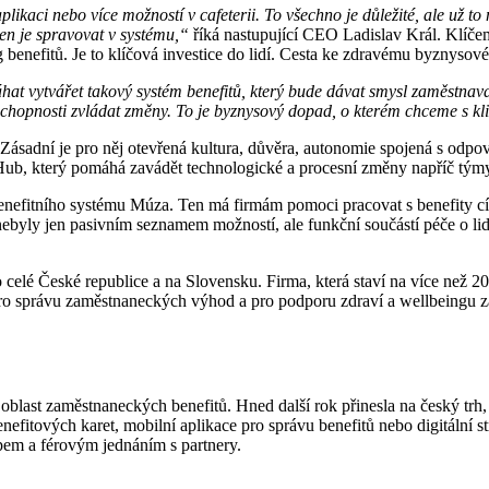
aplikaci nebo více možností v cafeterii. To všechno je důležité, ale už t
jen je spravovat v systému,“
říká nastupující CEO Ladislav Král. Klíč
g benefitů. Je to klíčová investice do lidí. Cesta ke zdravému byznysové
 vytvářet takový systém benefitů, který bude dávat smysl zaměstnavat
 ve schopnosti zvládat změny. To je byznysový dopad, o kterém chceme s 
 Zásadní je pro něj otevřená kultura, důvěra, autonomie spojená s odpo
iHub, který pomáhá zavádět technologické a procesní změny napříč tým
nefitního systému Múza. Ten má firmám pomoci pracovat s benefity cíl
yly jen pasivním seznamem možností, ale funkční součástí péče o lidi,
celé České republice a na Slovensku. Firma, která staví na více než 20
o správu zaměstnaneckých výhod a pro podporu zdraví a wellbeingu za
oblast zaměstnaneckých benefitů. Hned další rok přinesla na český trh,
efitových karet, mobilní aplikace pro správu benefitů nebo digitální s
upem a férovým jednáním s partnery.