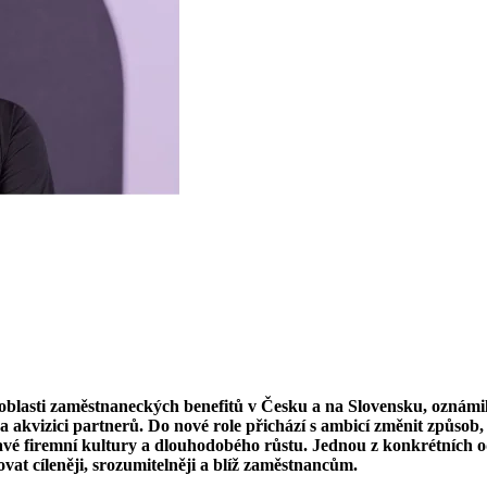
v oblasti zaměstnaneckých benefitů v Česku a na Slovensku, oznám
a akvizici partnerů. Do nové role přichází s ambicí změnit způsob
zdravé firemní kultury a dlouhodobého růstu. Jednou z konkrétních 
at cíleněji, srozumitelněji a blíž zaměstnancům.