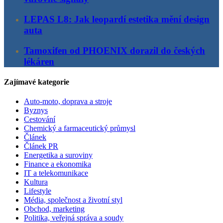
LEPAS L8: Jak leopardí estetika mění design
auta
Tamoxifen od PHOENIX dorazil do českých
lékáren
Zajímavé kategorie
Auto-moto, doprava a stroje
Byznys
Cestování
Chemický a farmaceutický průmysl
Článek
Článek PR
Energetika a suroviny
Finance a ekonomika
IT a telekomunikace
Kultura
Lifestyle
Média, společnost a životní styl
Obchod, marketing
Politika, veřejná správa a soudy