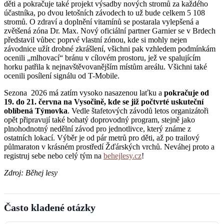
děti a pokračuje také projekt výsadby nových stromů za každého
účastníka, po dvou letošních závodech to už bude celkem 5 108
stromů. O zdraví a doplnění vitamínů se postarala vylepšená a
zvětšená zóna Dr. Max. Nový oficiální partner Garnier se v Brdech
představil vůbec poprvé vlastní zónou, kde si mohly nejen
závodnice užít drobné zkrášlení, všichni pak vzhledem podmínkám
ocenili „mlhovací“ bránu v cílovém prostoru, jež ve spalujícím
horku patřila k nejnavštěvovanějším místům areálu. Všichni také
ocenili posílení signálu od T-Mobile.
Sezona 2026 má zatím vysoko nasazenou laťku a
pokračuje od
19. do 21. června na Vysočině, kde se již počtvrté uskuteční
oblíbená Týmovka
. Vedle štafetových závodů letos organizátoři
opět připravují také bohatý doprovodný program, stejně jako
plnohodnotný nedělní závod pro jednotlivce, který známe z
ostatních lokací. Výběr je od pár metrů pro děti, až po trailový
půlmaraton v krásném prostředí Žďárských vrchů. Neváhej proto a
registruj sebe nebo celý tým na
behejlesy.cz
!
Zdroj: Běhej lesy
Často kladené otázky