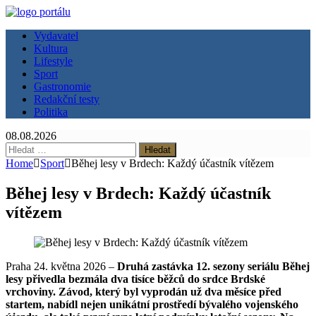
Vydavatel
Kultura
Lifestyle
Sport
Gastronomie
Redakční testy
Politika
08.08.2026
Vyhledávání
Home
Sport
Běhej lesy v Brdech: Každý účastník vítězem
Běhej lesy v Brdech: Každý účastník
vítězem
Praha 24. května 2026 –
Druhá zastávka 12. sezony seriálu Běhej
lesy přivedla bezmála dva tisíce běžců do srdce Brdské
vrchoviny. Závod, který byl vyprodán už dva měsíce před
startem, nabídl nejen unikátní prostředí bývalého vojenského