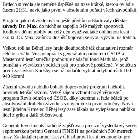
Brdech si vedla ale neméně úspěšně na trase krátké, kterou ovládla
časem 21:31, navíc jako první v absolutním pořadí všech závodníků.
Program jako obvykle ovšem ještě předtím odstartovaly
dětské
závody Dr. Max
, do nichž se zapojilo 349 malých sportovců.
Rodiny s dětmi mohly po celý den využívat také oblíbenou lesní
školku Dr. Max, zatímco dospělí bojovali se svou výzvou na tratích.
Velkou roli na Běhej lesy hraje dlouhodobě též charitativní rozměr
celého seriálu. Ve spolupráci s generálním partnerem ČSOB a
Mastercard lesní smečka podporuje nadační fond Mathilda, jenž
pomáhá s výcvikem vodicích psů pro zrakově postižené. V součtu s
první zastávkou Karlštejn se již podařilo vybrat úctyhodných 160
940 korun!
Zázemí závodu nabídlo bohatý doprovodný program i několik
novinek letošní sezony. Velký zájem vzbudil nový věrnostní
program Revír odměn od ČSOB, díky kterému si řada běžců po
absolvování druhého závodu sezony odvezla první odměny. Nová
lesní jídelna Krmelec Běhej lesy zase lákala na vylepšenou nabídku
jídel z grilu a další občerstvení.
Generali Investments tradičně zajišťovala precizní výsledkový servis
i sprinterskou prémii Generali FINISH na posledních 500 metrech
trasy. Zakládající partner Lesy ČR připravil lesní pedagogiku pro