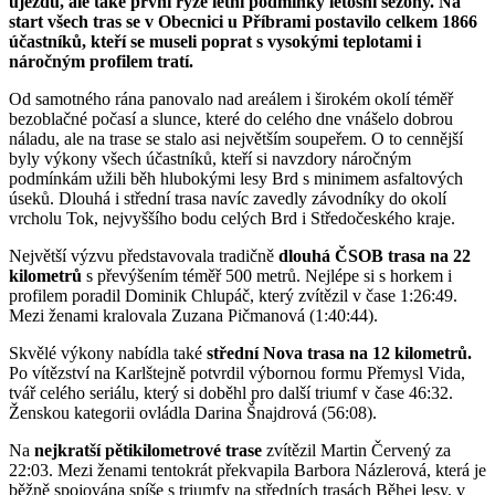
újezdu, ale také první ryze letní podmínky letošní sezony. Na
start všech tras se v Obecnici u Příbrami postavilo celkem 1866
účastníků, kteří se museli poprat s vysokými teplotami i
náročným profilem tratí.
Od samotného rána panovalo nad areálem i širokém okolí téměř
bezoblačné počasí a slunce, které do celého dne vnášelo dobrou
náladu, ale na trase se stalo asi největším soupeřem. O to cennější
byly výkony všech účastníků, kteří si navzdory náročným
podmínkám užili běh hlubokými lesy Brd s minimem asfaltových
úseků. Dlouhá i střední trasa navíc zavedly závodníky do okolí
vrcholu Tok, nejvyššího bodu celých Brd i Středočeského kraje.
Největší výzvu představovala tradičně
dlouhá ČSOB trasa na 22
kilometrů
s převýšením téměř 500 metrů. Nejlépe si s horkem i
profilem poradil Dominik Chlupáč, který zvítězil v čase 1:26:49.
Mezi ženami kralovala Zuzana Pičmanová (1:40:44).
Skvělé výkony nabídla také
střední Nova trasa na 12 kilometrů.
Po vítězství na Karlštejně potvrdil výbornou formu Přemysl Vida,
tvář celého seriálu, který si doběhl pro další triumf v čase 46:32.
Ženskou kategorii ovládla Darina Šnajdrová (56:08).
Na
nejkratší pětikilometrové trase
zvítězil Martin Červený za
22:03. Mezi ženami tentokrát překvapila Barbora Názlerová, která je
běžně spojována spíše s triumfy na středních trasách Běhej lesy, v