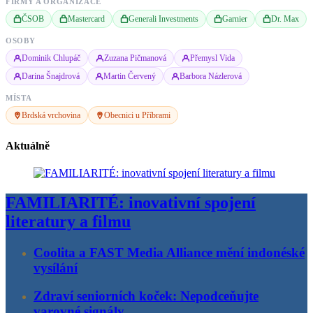
FIRMY A ORGANIZACE
ČSOB
Mastercard
Generali Investments
Garnier
Dr. Max
OSOBY
Dominik Chlupáč
Zuzana Pičmanová
Přemysl Vida
Darina Šnajdrová
Martin Červený
Barbora Názlerová
MÍSTA
Brdská vrchovina
Obecnici u Příbrami
Aktuálně
FAMILIARITÉ: inovativní spojení
literatury a filmu
Coolita a FAST Media Alliance mění indonéské
vysílání
Zdraví seniorních koček: Nepodceňujte
varovné signály