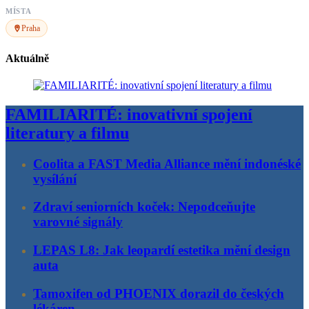
MÍSTA
Praha
Aktuálně
FAMILIARITÉ: inovativní spojení
literatury a filmu
Coolita a FAST Media Alliance mění indonéské
vysílání
Zdraví seniorních koček: Nepodceňujte
varovné signály
LEPAS L8: Jak leopardí estetika mění design
auta
Tamoxifen od PHOENIX dorazil do českých
lékáren