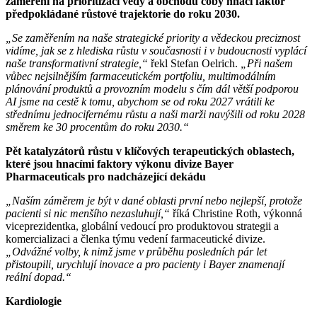
zaměření na prioritizaci vědy a obchodu coby hnací faktor
předpokládané růstové trajektorie do roku 2030.
„Se zaměřením na naše strategické priority a vědeckou preciznost
vidíme, jak se z hlediska růstu v současnosti i v budoucnosti vyplácí
naše transformativní strategie,“
řekl Stefan Oelrich.
„Při našem
vůbec nejsilnějším farmaceutickém portfoliu, multimodálním
plánování produktů a provozním modelu s čím dál větší podporou
AI jsme na cestě k tomu, abychom se od roku 2027 vrátili ke
střednímu jednocifernému růstu a naši marži navýšili od roku 2028
směrem ke 30 procentům do roku 2030.“
Pět katalyzátorů růstu v klíčových terapeutických oblastech,
které jsou hnacími faktory výkonu divize Bayer
Pharmaceuticals pro nadcházející dekádu
„Naším záměrem je být v dané oblasti první nebo nejlepší, protože
pacienti si nic menšího nezasluhují,“
říká Christine Roth, výkonná
viceprezidentka, globální vedoucí pro produktovou strategii a
komercializaci a členka týmu vedení farmaceutické divize.
„Odvážné volby, k nimž jsme v průběhu posledních pár let
přistoupili, urychlují inovace a pro pacienty i Bayer znamenají
reální dopad.“
Kardiologie