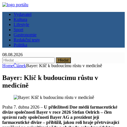
Vydavatel
Kultura
Lifestyle
Sport
Gastronomie
Redakční testy
Politika
08.08.2026
Vyhledávání
Home
Článek
Bayer: Klíč k budoucímu růstu v medicíně
Bayer: Klíč k budoucímu růstu v
medicíně
Praha 7. dubna 2026 –
U příležitosti Dne médií farmaceutické
divize společnosti Bayer v roce 2026 Stefan Oelrich – člen
správní rady společnosti Bayer AG a prezident její
farmaceutické divize – přiblížil, jakou roli hraje přetrvávající