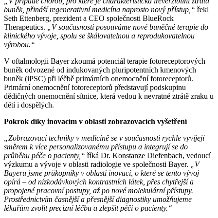
„V případě chorob, pro které je charakteristická ireverzibilní ztráta
buněk, přináší regenerativní medicína naprosto nový přístup,“
řekl
Seth Ettenberg, prezident a CEO společnosti BlueRock
Therapeutics.
„V současnosti posouváme nové buněčné terapie do
klinického vývoje, spolu se škálovatelnou a reprodukovatelnou
výrobou.“
V oftalmologii Bayer zkoumá potenciál terapie fotoreceptorových
buněk odvozené od indukovaných pluripotentních kmenových
buněk (iPSC) při léčbě primárních onemocnění fotoreceptorů.
Primární onemocnění fotoreceptorů představují podskupinu
dědičných onemocnění sítnice, která vedou k nevratné ztrátě zraku u
dětí i dospělých.
Pokrok díky inovacím v oblasti zobrazovacích vyšetření
„Zobrazovací techniky v medicíně se v současnosti rychle vyvíjejí
směrem k více personalizovanému přístupu a integrují se do
průběhu péče o pacienty,“
říká Dr. Konstanze Diefenbach, vedoucí
výzkumu a vývoje v oblasti radiologie ve společnosti Bayer.
„V
Bayeru jsme průkopníky v oblasti inovací, o které se tento vývoj
opírá – od nízkodávkových kontrastních látek, přes chytřejší a
propojené pracovní postupy, až po nové molekulární přístupy.
Prostřednictvím časnější a přesnější diagnostiky umožňujeme
lékařům zvolit precizní léčbu a zlepšit péči o pacienty.“