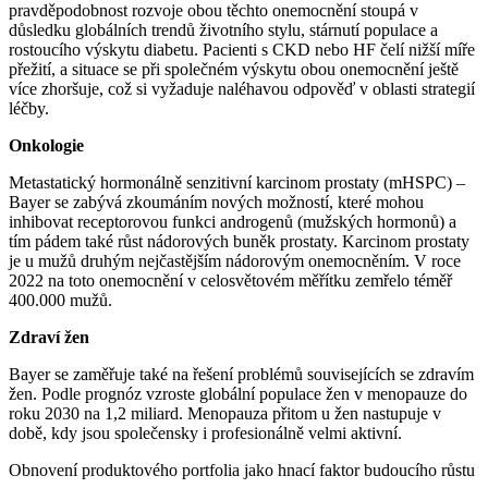
pravděpodobnost rozvoje obou těchto onemocnění stoupá v
důsledku globálních trendů životního stylu, stárnutí populace a
rostoucího výskytu diabetu. Pacienti s CKD nebo HF čelí nižší míře
přežití, a situace se při společném výskytu obou onemocnění ještě
více zhoršuje, což si vyžaduje naléhavou odpověď v oblasti strategií
léčby.
Onkologie
Metastatický hormonálně senzitivní karcinom prostaty (mHSPC) –
Bayer se zabývá zkoumáním nových možností, které mohou
inhibovat receptorovou funkci androgenů (mužských hormonů) a
tím pádem také růst nádorových buněk prostaty. Karcinom prostaty
je u mužů druhým nejčastějším nádorovým onemocněním. V roce
2022 na toto onemocnění v celosvětovém měřítku zemřelo téměř
400.000 mužů.
Zdraví žen
Bayer se zaměřuje také na řešení problémů souvisejících se zdravím
žen. Podle prognóz vzroste globální populace žen v menopauze do
roku 2030 na 1,2 miliard. Menopauza přitom u žen nastupuje v
době, kdy jsou společensky i profesionálně velmi aktivní.
Obnovení produktového portfolia jako hnací faktor budoucího růstu