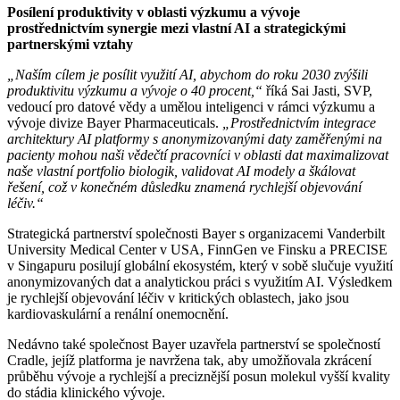
Posílení produktivity v oblasti výzkumu a vývoje
prostřednictvím synergie mezi vlastní AI a strategickými
partnerskými vztahy
„Naším cílem je posílit využití AI, abychom do roku 2030 zvýšili
produktivitu výzkumu a vývoje o 40 procent,“
říká Sai Jasti, SVP,
vedoucí pro datové vědy a umělou inteligenci v rámci výzkumu a
vývoje divize Bayer Pharmaceuticals.
„Prostřednictvím integrace
architektury AI platformy s anonymizovanými daty zaměřenými na
pacienty mohou naši vědečtí pracovníci v oblasti dat maximalizovat
naše vlastní portfolio biologik, validovat AI modely a škálovat
řešení, což v konečném důsledku znamená rychlejší objevování
léčiv.“
Strategická partnerství společnosti Bayer s organizacemi Vanderbilt
University Medical Center v USA, FinnGen ve Finsku a PRECISE
v Singapuru posilují globální ekosystém, který v sobě slučuje využití
anonymizovaných dat a analytickou práci s využitím AI. Výsledkem
je rychlejší objevování léčiv v kritických oblastech, jako jsou
kardiovaskulární a renální onemocnění.
Nedávno také společnost Bayer uzavřela partnerství se společností
Cradle, jejíž platforma je navržena tak, aby umožňovala zkrácení
průběhu vývoje a rychlejší a preciznější posun molekul vyšší kvality
do stádia klinického vývoje.