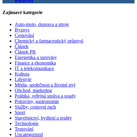
Zajímavé kategorie
Auto-moto, doprava a stroje
Byznys
Cestování
Chemický a farmaceutický průmysl
Článek
Článek PR
Energetika a suroviny
Finance a ekonomika
IT a telekomunikace
Kultura
Lifestyle
Média, společnost a životní styl
Obchod, marketing
Politika, veřejná správa a soudy
Potraviny, gastronomie
Služby, cestovní ruch
Sport
Stavebnictví, bydlení a reality
Technologie
Testování
Uncategorized