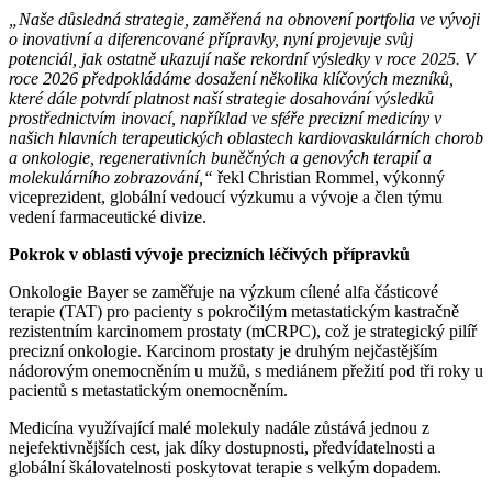
„Naše důsledná strategie, zaměřená na obnovení portfolia ve vývoji
o inovativní a diferencované přípravky, nyní projevuje svůj
potenciál, jak ostatně ukazují naše rekordní výsledky v roce 2025. V
roce 2026 předpokládáme dosažení několika klíčových mezníků,
které dále potvrdí platnost naší strategie dosahování výsledků
prostřednictvím inovací, například ve sféře precizní medicíny v
našich hlavních terapeutických oblastech kardiovaskulárních chorob
a onkologie, regenerativních buněčných a genových terapií a
molekulárního zobrazování,“
řekl Christian Rommel, výkonný
viceprezident, globální vedoucí výzkumu a vývoje a člen týmu
vedení farmaceutické divize.
Pokrok v oblasti vývoje precizních léčivých přípravků
Onkologie Bayer se zaměřuje na výzkum cílené alfa částicové
terapie (TAT) pro pacienty s pokročilým metastatickým kastračně
rezistentním karcinomem prostaty (mCRPC), což je strategický pilíř
precizní onkologie. Karcinom prostaty je druhým nejčastějším
nádorovým onemocněním u mužů, s mediánem přežití pod tři roky u
pacientů s metastatickým onemocněním.
Medicína využívající malé molekuly nadále zůstává jednou z
nejefektivnějších cest, jak díky dostupnosti, předvídatelnosti a
globální škálovatelnosti poskytovat terapie s velkým dopadem.