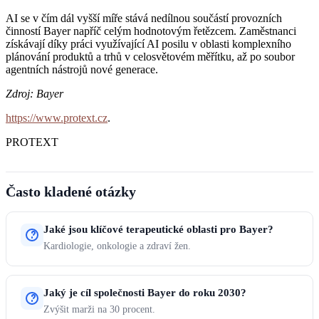
AI se v čím dál vyšší míře stává nedílnou součástí provozních
činností Bayer napříč celým hodnotovým řetězcem. Zaměstnanci
získávají díky práci využívající AI posilu v oblasti komplexního
plánování produktů a trhů v celosvětovém měřítku, až po soubor
agentních nástrojů nové generace.
Zdroj: Bayer
https://www.protext.cz
.
PROTEXT
Často kladené otázky
Jaké jsou klíčové terapeutické oblasti pro Bayer?
Kardiologie, onkologie a zdraví žen.
Jaký je cíl společnosti Bayer do roku 2030?
Zvýšit marži na 30 procent.