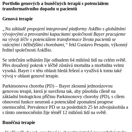
Portfolio genových a buněčných terapií s potenciálem
transformativního dopadu u pacientů
Genová terapie
„Na základě propojení integrované platformy AskBio s globálními
vývojovými a provozními kapacitami společnosti Bayer pracujeme
na vývoji léčiv s potenciálem transformace života pacientů se
vzácnými i běžnějšími chorobami,“
řekl Gustavo Pesquin, výkonný
ředitel společnosti AskBio.
Se srdečním selháním žije odhadem 64 miliónů lidí na celém světě.
Přes dosažený pokrok v léčbě zůstává mortalita a morbidita velmi
vysoká. Bayer i v této oblasti hledá řešení a využívá k tomu také
vývoj v oblasti genové terapie.
Parkinsonova choroba (PD) – Bayer zkoumá jednorázovou
genovou terapii, která je navržena tak, aby působila cíleně na
základní biologickou příčinu Parkinsonovy choroby (PD), s cílem
obnovení funkce neuronů a potenciálně zpomalení progrese
onemocnění. Prevalence PD se za posledních 25 let zdvojnásobila a
s tímto onemocněním žije téměř 12 miliónů lidí na světě.
Buněčná terapie