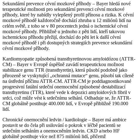
Sekundární prevence cévní mozkové příhody – Bayer hledá nové
terapeutické možnosti pro sekundární prevenci cévní mozkové
příhody, které by nabídly vylepšený profil přínosu a rizika. K cévní
mozkové příhodě každoročně dochází zhruba u 12 miliónů lidí na
celém světě, z toho se v 80 procentech jedná o ischemické cévní
mozkové příhody. Přibližně u jednoho z pěti lidí, kteří takovou
ischemickou příhodu přežijí, dochází do pěti let k další cévní
mozkové příhodě i při dostupných strategiích prevence sekundární
cévní mozkové příhody.
Kardiomyopatie způsobená transthyretinovou amyloidózou (ATTR-
CM) – Bayer v Evropě úspěšně zavádí terapeutickou možnost
stabilizace genu TTR (transthyretin), která působí podobně jako
přirozeně se vyskytující „ochranná mutace“ genu, působí tak cíleně
na ústřední příčinu ATTR-CM. ATTR-CM je poddiagnostikované
progresivní fatální srdeční onemocnění způsobené destabilizací
transthyretinu (TTR), které vede k depozici amyloidových fibril v
srdci, což může vést k srdečnímu selhání. Odhaduje se, že ATTR-
CM globálně postihuje 400.000 lidí, v Evropě přibližně 190.000
lidí.
Chronické onemocnění ledvin / kardiologie – Bayer má ambice
postavit se do čela při usilování o pokrok v léčbě pacientů se
srdečním selháním a onemocněním ledvin. CKD a/nebo HF
globálně postihuje více než 875 miliónů lidí, přičemž