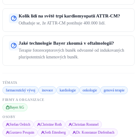
Kolik lidí na světě trpí kardiomyopatií ATTR-CM?
Odhaduje se, že ATTR-CM postihuje 400.000 lidí.
Jaké technologie Bayer zkoumá v oftalmologii?
Terapie fotoreceptorových buněk odvozené od indukovaných
pluripotentních kmenových buněk.
TÉMATA
farmaceutický vývoj
inovace
kardiologie
onkologie
genová terapie
FIRMY A ORGANIZACE
Bayer AG
OSOBY
Stefan Oelrich
Christine Roth
Christian Rommel
Gustavo Pesquin
Seth Ettenberg
Dr. Konstanze Diefenbach