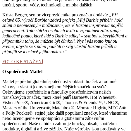
umění, sportu, vědy, technologií a mnoha dalších.
Krista Berger, senior viceprezidentka pro značku dodává:
„Při
oslavě 65. výročí Barbie vzdává projekt ‚Můj Barbie příběh‘ hold
snům a neomezeným možnostem, které Barbie inspirovala napříč
generacemi. Tato sbírka osobních textů a vzpomínek zdůrazňuje
jedinečné pouto, které lidé s Barbie sdílejí – symbol sebevyjádření a
připomínku toho, že můžete být čímkoli. Nyní vás touto knihou
zveme, abyste se s námi podělili o svůj vlastní Barbie příběh a
připojili se k oslavě jejího odkazu.“
FOTO KE STAŽENÍ
O společnosti Mattel
Mattel je přední globální společnost v oblasti hraček a rodinné
zábavy a vlastní jedny z nejikoničtějších značek na světě.
Oslovujeme spotřebitele a fanoušky prostřednictvím našich
franšízových značek, mezi které patří Barbie®, Hot Wheels®,
Fisher-Price®, American Girl®, Thomas & Friends™, UNO®,
Masters of the Universe®, Matchbox®, Monster High®, MEGA®
a Polly Pocket®, stejně jako další populární značky, které vlastníme
nebo licencujeme ve spolupráci s globálními zábavními
společnostmi. Naše nabídka zahrnuje hračky, obsah, spotřební
produkty, digitální a živé zážitky. Naše výrobky jsou prodávány ve