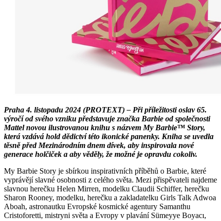
Praha 4. listopadu 2024 (PROTEXT) – Při příležitosti oslav 65.
výročí od svého vzniku představuje značka Barbie od společnosti
Mattel novou ilustrovanou knihu s názvem My Barbie™ Story,
která vzdává hold dědictví této ikonické panenky. Kniha se uvedla
těsně před Mezinárodním dnem dívek, aby inspirovala nové
generace holčiček a aby věděly, že možné je opravdu cokoliv.
My Barbie Story je sbírkou inspirativních příběhů o Barbie, které
vyprávějí slavné osobnosti z celého světa. Mezi přispěvateli najdeme
slavnou herečku Helen Mirren, modelku Claudii Schiffer, herečku
Sharon Rooney, modelku, herečku a zakladatelku Girls Talk Adwoa
Aboah, astronautku Evropské kosmické agentury Samanthu
Cristoforetti, mistryni světa a Evropy v plavání Sümeyye Boyacı,