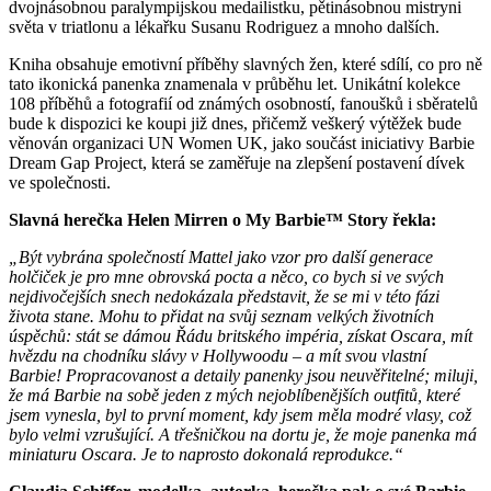
dvojnásobnou paralympijskou medailistku, pětinásobnou mistryni
světa v triatlonu a lékařku Susanu Rodriguez a mnoho dalších.
Kniha obsahuje emotivní příběhy slavných žen, které sdílí, co pro ně
tato ikonická panenka znamenala v průběhu let. Unikátní kolekce
108 příběhů a fotografií od známých osobností, fanoušků i sběratelů
bude k dispozici ke koupi již dnes, přičemž veškerý výtěžek bude
věnován organizaci UN Women UK, jako součást iniciativy Barbie
Dream Gap Project, která se zaměřuje na zlepšení postavení dívek
ve společnosti.
Slavná herečka Helen Mirren o My Barbie™ Story řekla:
„Být vybrána společností Mattel jako vzor pro další generace
holčiček je pro mne obrovská pocta a něco, co bych si ve svých
nejdivočejších snech nedokázala představit, že se mi v této fázi
života stane. Mohu to přidat na svůj seznam velkých životních
úspěchů: stát se dámou Řádu britského impéria, získat Oscara, mít
hvězdu na chodníku slávy v Hollywoodu – a mít svou vlastní
Barbie! Propracovanost a detaily panenky jsou neuvěřitelné; miluji,
že má Barbie na sobě jeden z mých nejoblíbenějších outfitů, které
jsem vynesla, byl to první moment, kdy jsem měla modré vlasy, což
bylo velmi vzrušující. A třešničkou na dortu je, že moje panenka má
miniaturu Oscara. Je to naprosto dokonalá reprodukce.“