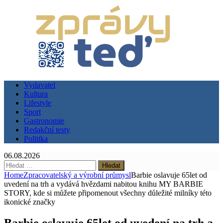
Vydavatel
Kultura
Lifestyle
Sport
Gastronomie
Redakční testy
Politika
06.08.2026
Vyhledávání
Home
Zpracovatelský a výrobní průmysl
Barbie oslavuje 65let od
uvedení na trh a vydává hvězdami nabitou knihu MY BARBIE
STORY, kde si můžete připomenout všechny důležité milníky této
ikonické značky
Barbie oslavuje 65let od uvedení na trh a