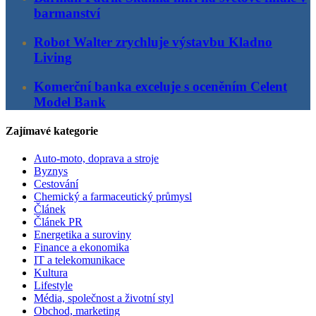
barmanství
Robot Walter zrychluje výstavbu Kladno
Living
Komerční banka exceluje s oceněním Celent
Model Bank
Zajímavé kategorie
Auto-moto, doprava a stroje
Byznys
Cestování
Chemický a farmaceutický průmysl
Článek
Článek PR
Energetika a suroviny
Finance a ekonomika
IT a telekomunikace
Kultura
Lifestyle
Média, společnost a životní styl
Obchod, marketing