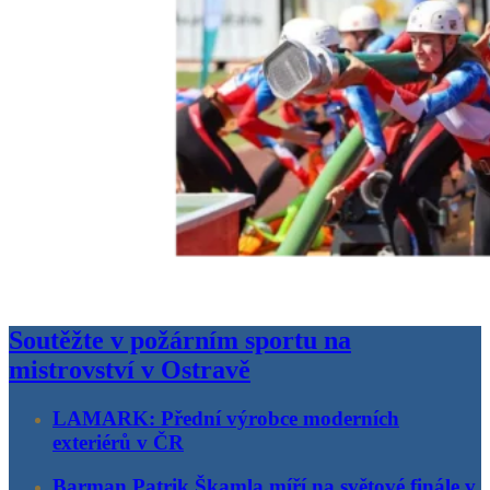
Soutěžte v požárním sportu na
mistrovství v Ostravě
LAMARK: Přední výrobce moderních
exteriérů v ČR
Barman Patrik Škamla míří na světové finále v