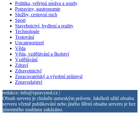
Politika, veřejná správa a soudy
Potraviny, gastronomie
Služby, cestovní ruch
Sport
Stavebnictví, bydlení a reality
Technologie
Testování
Uncategorized
Věda
Věda, vzdělávání a školství
Vzdělávání
Zdraví
Zdravotnictví
Zpracovatelský a výrobní průmysl
Zpravodajství
redakce: info@zpravyted.cz |
Obsah serveru je chráněn autorským právem. Jakékoli užití obsahu
serveru včetně publikování nebo jiného šíření obsahu serveru je bez
písemného souhlasu zakázáno.