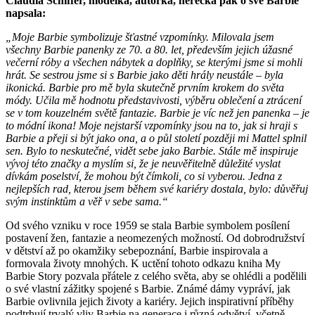
Claudia Schiffer, modelka, autorka, herečka pak o své Barbie
napsala:
„Moje Barbie symbolizuje šťastné vzpomínky. Milovala jsem
všechny Barbie panenky ze 70. a 80. let, především jejich úžasné
večerní róby a všechen nábytek a doplňky, se kterými jsme si mohli
hrát. Se sestrou jsme si s Barbie jako děti hrály neustále – byla
ikonická. Barbie pro mě byla skutečně prvním krokem do světa
módy. Učila mě hodnotu představivosti, výběru oblečení a ztrácení
se v tom kouzelném světě fantazie. Barbie je víc než jen panenka – je
to módní ikona! Moje nejstarší vzpomínky jsou na to, jak si hraji s
Barbie a přeji si být jako ona, a o půl století později mi Mattel splnil
sen. Bylo to neskutečné, vidět sebe jako Barbie. Stále mě inspiruje
vývoj této značky a myslím si, že je neuvěřitelně důležité vyslat
dívkám poselství, že mohou být čímkoli, co si vyberou. Jedna z
nejlepších rad, kterou jsem během své kariéry dostala, bylo: důvěřuj
svým instinktům a věř v sebe sama.“
Od svého vzniku v roce 1959 se stala Barbie symbolem posílení
postavení žen, fantazie a neomezených možností. Od dobrodružství
v dětství až po okamžiky sebepoznání, Barbie inspirovala a
formovala životy mnohých. K uctění tohoto odkazu kniha My
Barbie Story pozvala přátele z celého světa, aby se ohlédli a podělili
o své vlastní zážitky spojené s Barbie. Známé dámy vypráví, jak
Barbie ovlivnila jejich životy a kariéry. Jejich inspirativní příběhy
podtrhují trvalý vliv Barbie na generace i různá odvětví, včetně