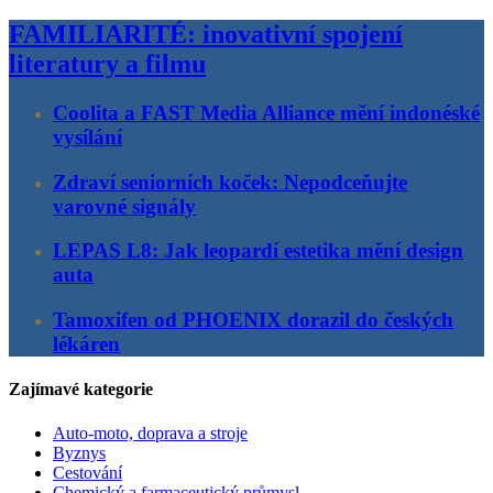
FAMILIARITÉ: inovativní spojení
literatury a filmu
Coolita a FAST Media Alliance mění indonéské
vysílání
Zdraví seniorních koček: Nepodceňujte
varovné signály
LEPAS L8: Jak leopardí estetika mění design
auta
Tamoxifen od PHOENIX dorazil do českých
lékáren
Zajímavé kategorie
Auto-moto, doprava a stroje
Byznys
Cestování
Chemický a farmaceutický průmysl