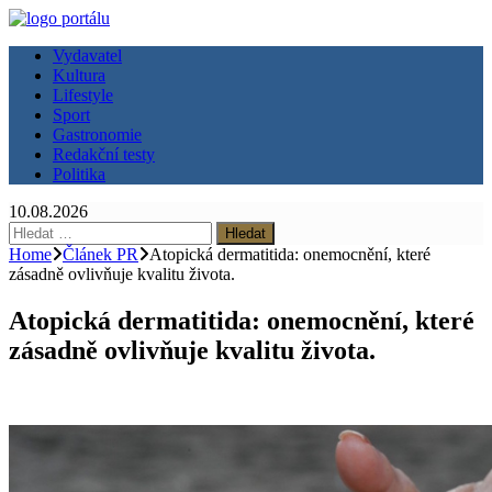
Vydavatel
Kultura
Lifestyle
Sport
Gastronomie
Redakční testy
Politika
10.08.2026
Vyhledávání
Home
Článek PR
Atopická dermatitida: onemocnění, které
zásadně ovlivňuje kvalitu života.
Atopická dermatitida: onemocnění, které
zásadně ovlivňuje kvalitu života.