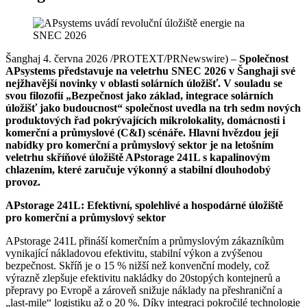
Šanghaj 4. června 2026 /PROTEXT/PRNewswire) –
Společnost
APsystems představuje na veletrhu SNEC 2026 v Šanghaji své
nejžhavější novinky v oblasti solárních úložišť. V souladu se
svou filozofií „Bezpečnost jako základ, integrace solárních
úložišť jako budoucnost“ společnost uvedla na trh sedm nových
produktových řad pokrývajících mikrolokality, domácnosti i
komerční a průmyslové (C&I) scénáře. Hlavní hvězdou její
nabídky pro komerční a průmyslový sektor je na letošním
veletrhu skříňové úložiště APstorage 241L s kapalinovým
chlazením, které zaručuje výkonný a stabilní dlouhodobý
provoz.
APstorage 241L: Efektivní, spolehlivé a hospodárné úložiště
pro komerční a průmyslový sektor
APstorage 241L přináší komerčním a průmyslovým zákazníkům
vynikající nákladovou efektivitu, stabilní výkon a zvýšenou
bezpečnost. Skříň je o 15 % nižší než konvenční modely, což
výrazně zlepšuje efektivitu nakládky do 20stopých kontejnerů a
přepravy po Evropě a zároveň snižuje náklady na přeshraniční a
„last-mile“ logistiku až o 20 %. Díky integraci pokročilé technologie