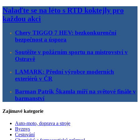
Nalaďte se na léto s RTD koktejly pro
každou akci
Chery TIGGO 7 HEV: bezkonkurenční
bezpečnost a úspora
Soutěžte v požárním sportu na mistrovství v
Ostravě
LAMARK: Přední výrobce moderních
exteriérů v ČR
Barman Patrik Škamla míří na světové finále v
barmanství
Zajímavé kategorie
Auto-moto, doprava a stroje
Byznys
Cestování