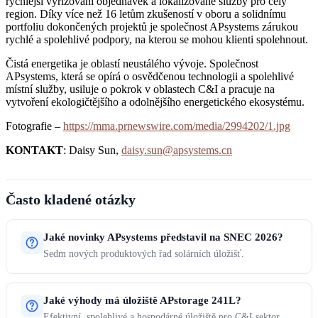
rychlejší vyřizování objednávek a lokalizované služby pro celý
region. Díky více než 16 letům zkušeností v oboru a solidnímu
portfoliu dokončených projektů je společnost APsystems zárukou
rychlé a spolehlivé podpory, na kterou se mohou klienti spolehnout.
Čistá energetika je oblastí neustálého vývoje. Společnost
APsystems, která se opírá o osvědčenou technologii a spolehlivé
místní služby, usiluje o pokrok v oblastech C&I a pracuje na
vytvoření ekologičtějšího a odolnějšího energetického ekosystému.
Fotografie –
https://mma.prnewswire.com/media/2994202/1.jpg
KONTAKT
: Daisy Sun,
daisy.sun@apsystems.cn
Často kladené otázky
Jaké novinky APsystems představil na SNEC 2026?
Sedm nových produktových řad solárních úložišť.
Jaké výhody má úložiště APstorage 241L?
Efektivní, spolehlivé a hospodárné úložiště pro C&I sektor.