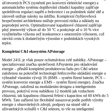
síťotvorných PCS (systémů pro konverzi elektrické energie) a
automatického systému doplňování chladicí kapaliny zajišťuje
spolehlivou regulaci napětí a frekvence i za podmínek slabé sítě a
zároveň snižuje nároky na údržbu. Komplexní čtyřúrovňová
bezpečnostní architektura snižuje provozní rizika a náklady na
poprodejní servis. Optimalizované kapalinové chlazení zajišťuje
plný jmenovitý výkon až do 50 °C a poskytuje až o 10 % více
využitelného výkonu než konkurence s omezeným výkonem, což
otevírá cestu k dodatečným výnosům v podmínkách vysokých
teplot.
Kompletní C&I ekosystém APstorage
Model 241L je však pouze ochutnávkou celé nabídky. APstorage –
specializovaná značka společnosti APsystems pro skladování
energie – přináší kompletní produktovou řadu pro C&I sektor
založenou na pokročilé technologii řetězcového ukládání energie a
výhradně vlastním vývoji 3S (BMS – systém řízení baterie, PCS –
systém konverze energie a EMS – systém řízení energie). Značka
APstorage, založená na modulárním designu a inteligentním
provozu, pokrývá svou nabídkou 12 modelů jak vzduchem
chlazená, tak kapalinou chlazená řešení s kapacitou od 60 kWh do 5
MWh. Tato zařízení lze flexibilně nasazovat podle potřeb výroby
energie z obnovitelných zdrojů, podpory na straně sítě a
uživatelských scénářů v C&I sektoru, to vše na inteligentní