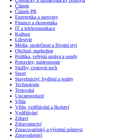
Chemický a farmaceutický průmysl
Článek
Článek PR
Energetika a suroviny
Finance a ekonomika
IT a telekomunikace
Kultura
Lifestyle
Média, společnost a životní styl
Obchod, marketing
Politika, veřejná správa a soudy
Potraviny, gastronomie
Služby, cestovní ruch
Sport
Stavebnictví, bydlení a reality
Technologie
Testování
Uncategorized
Věda
Věda, vzdělávání a školství
Vzdělávání
Zdraví
Zdravotnictví
Zpracovatelský a výrobní průmysl
Zpravodajství