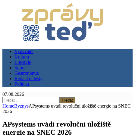
Vydavatel
Kultura
Lifestyle
Sport
Gastronomie
Redakční testy
Politika
07.08.2026
Vyhledávání
Home
Byznys
APsystems uvádí revoluční úložiště energie na SNEC
2026
APsystems uvádí revoluční úložiště
energie na SNEC 2026