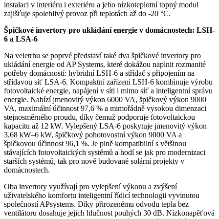
instalaci v interiéru i exteriéru a jeho nízkoteplotní topný modul
zajišťuje spolehlivý provoz při teplotách až do -20 °C.
Špičkové invertory pro ukládání energie v domácnostech: LSH-
6 a LSA-6
Na veletrhu se poprvé představí také dva špičkové invertory pro
ukládání energie od AP Systems, které dokážou naplnit rozmanité
potřeby domácností: hybridní LSH-6 a střídač s připojením na
střídavou síť LSA-6. Kompaktní zařízení LSH-6 kombinuje výrobu
fotovoltaické energie, napájení v síti i mimo síť a inteligentní správu
energie. Nabízí jmenovitý výkon 6000 VA, špičkový výkon 9000
VA, maximální účinnost 97,6 % a mimořádně vysokou dimenzaci
stejnosměrného proudu, díky čemuž podporuje fotovoltaickou
kapacitu až 12 kW. Vylepšený LSA-6 poskytuje jmenovitý výkon
3,68 kW–6 kW, špičkový pohotovostní výkon 9000 VA a
špičkovou účinnost 96,1 %. Je plně kompatibilní s většinou
stávajících fotovoltaických systémů a hodí se jak pro modernizaci
starších systémů, tak pro nově budované solární projekty v
domácnostech.
Oba invertory využívají pro vylepšení výkonu a zvýšení
uživatelského komfortu inteligentní řídicí technologii vyvinutou
společností APsystems. Díky přirozenému odvodu tepla bez
ventilátoru dosahuje jejich hlučnost pouhých 30 dB. Nízkonapěťová