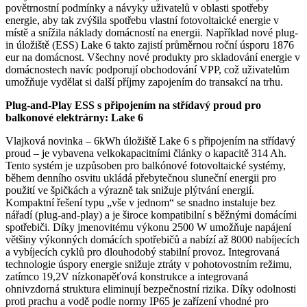
povětrnostní podmínky a návyky uživatelů v oblasti spotřeby
energie, aby tak zvýšila spotřebu vlastní fotovoltaické energie v
místě a snížila náklady domácností na energii. Například nové plug-
in úložiště (ESS) Lake 6 takto zajistí průměrnou roční úsporu 1876
eur na domácnost. Všechny nové produkty pro skladování energie v
domácnostech navíc podporují obchodování VPP, což uživatelům
umožňuje vydělat si další příjmy zapojením do transakcí na trhu.
Plug-and-Play ESS s připojením na střídavý proud pro
balkonové elektrárny: Lake 6
Vlajková novinka – 6kWh úložiště Lake 6 s připojením na střídavý
proud – je vybavena velkokapacitními články o kapacitě 314 Ah.
Tento systém je uzpůsoben pro balkónové fotovoltaické systémy,
během denního osvitu ukládá přebytečnou sluneční energii pro
použití ve špičkách a výrazně tak snižuje plýtvání energií.
Kompaktní řešení typu „vše v jednom“ se snadno instaluje bez
nářadí (plug-and-play) a je široce kompatibilní s běžnými domácími
spotřebiči. Díky jmenovitému výkonu 2500 W umožňuje napájení
většiny výkonných domácích spotřebičů a nabízí až 8000 nabíjecích
a vybíjecích cyklů pro dlouhodobý stabilní provoz. Integrovaná
technologie úspory energie snižuje ztráty v pohotovostním režimu,
zatímco 19,2V nízkonapěťová konstrukce a integrovaná
ohnivzdorná struktura eliminují bezpečnostní rizika. Díky odolnosti
proti prachu a vodě podle normy IP65 je zařízení vhodné pro