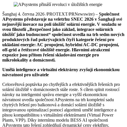
Šanghaj 4. června 2026 /PROTEXT/PRNewswire) –
Společnost
APsystems představuje na veletrhu SNEC 2026 v Šanghaji své
nejnovější inovace na poli úložišť solární energie. V souladu se
svou filozofií „Bezpečnost jako základ, integrace solárních
úložišť jako budoucnost“ společnost uvedla na trh sedm nových
produktových řad pokrývajících čtyři kategorie řešení pro
ukládání energie: AC propojení, hybridní AC-DC propojení,
off-grid a řetězcové úložiště energie. Hlavními atrakcemi
expozice jsou přitom řešení skladování energie pro
mikrolokality a domácnosti.
Umělá inteligence a virtuální elektrárny zvyšují ekonomickou
návratnost pro uživatele
Celosvětová poptávka po chytřejších a efektivnějších řešeních pro
solární úložiště v domácnostech stále roste. S cílem splnit rostoucí
nároky na inteligentní správu energie a vyšší ekonomickou
návratnost uvedla společnost APsystems na trh kompletní sadu
chytrých řešení pro balkonová a domácí solární úložiště s
integrovanou optimalizací pomocí algoritmů umělé inteligence a
plnou kompatibilitou s virtuálními elektrárnami (Virtual Power
Plants, VPP). Díky internímu modelu BESS AI společnosti
APsystems tato řešení zohledňují dynamické ceny elektřiny,