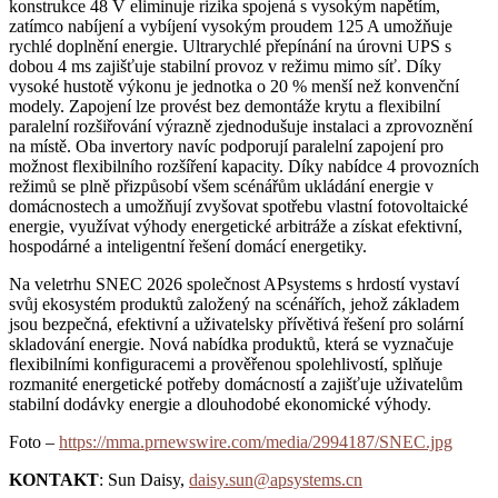
konstrukce 48 V eliminuje rizika spojená s vysokým napětím,
zatímco nabíjení a vybíjení vysokým proudem 125 A umožňuje
rychlé doplnění energie. Ultrarychlé přepínání na úrovni UPS s
dobou 4 ms zajišťuje stabilní provoz v režimu mimo síť. Díky
vysoké hustotě výkonu je jednotka o 20 % menší než konvenční
modely. Zapojení lze provést bez demontáže krytu a flexibilní
paralelní rozšiřování výrazně zjednodušuje instalaci a zprovoznění
na místě. Oba invertory navíc podporují paralelní zapojení pro
možnost flexibilního rozšíření kapacity. Díky nabídce 4 provozních
režimů se plně přizpůsobí všem scénářům ukládání energie v
domácnostech a umožňují zvyšovat spotřebu vlastní fotovoltaické
energie, využívat výhody energetické arbitráže a získat efektivní,
hospodárné a inteligentní řešení domácí energetiky.
Na veletrhu SNEC 2026 společnost APsystems s hrdostí vystaví
svůj ekosystém produktů založený na scénářích, jehož základem
jsou bezpečná, efektivní a uživatelsky přívětivá řešení pro solární
skladování energie. Nová nabídka produktů, která se vyznačuje
flexibilními konfiguracemi a prověřenou spolehlivostí, splňuje
rozmanité energetické potřeby domácností a zajišťuje uživatelům
stabilní dodávky energie a dlouhodobé ekonomické výhody.
Foto –
https://mma.prnewswire.com/media/2994187/SNEC.jpg
KONTAKT
: Sun Daisy,
daisy.sun@apsystems.cn