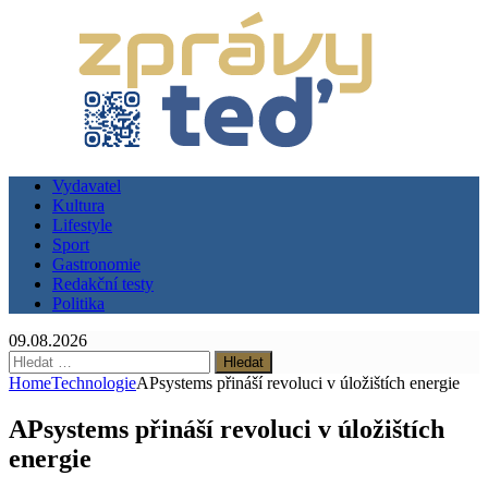
Vydavatel
Kultura
Lifestyle
Sport
Gastronomie
Redakční testy
Politika
09.08.2026
Vyhledávání
Home
Technologie
APsystems přináší revoluci v úložištích energie
APsystems přináší revoluci v úložištích
energie