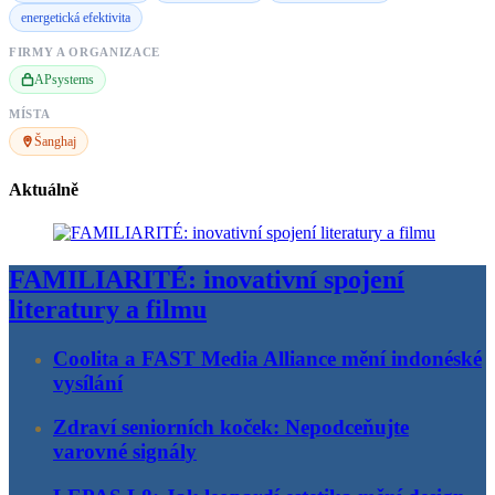
energetická efektivita
FIRMY A ORGANIZACE
APsystems
MÍSTA
Šanghaj
Aktuálně
FAMILIARITÉ: inovativní spojení
literatury a filmu
Coolita a FAST Media Alliance mění indonéské
vysílání
Zdraví seniorních koček: Nepodceňujte
varovné signály