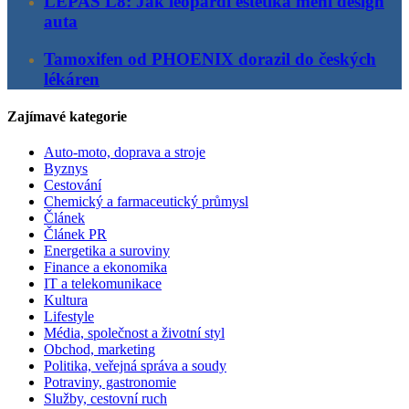
LEPAS L8: Jak leopardí estetika mění design
auta
Tamoxifen od PHOENIX dorazil do českých
lékáren
Zajímavé kategorie
Auto-moto, doprava a stroje
Byznys
Cestování
Chemický a farmaceutický průmysl
Článek
Článek PR
Energetika a suroviny
Finance a ekonomika
IT a telekomunikace
Kultura
Lifestyle
Média, společnost a životní styl
Obchod, marketing
Politika, veřejná správa a soudy
Potraviny, gastronomie
Služby, cestovní ruch