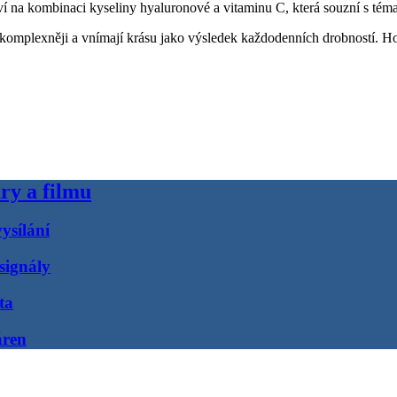
aví na kombinaci kyseliny hyaluronové a vitaminu C, která souzní s téma
at komplexněji a vnímají krásu jako výsledek každodenních drobností. H
ry a filmu
ysílání
signály
ta
áren