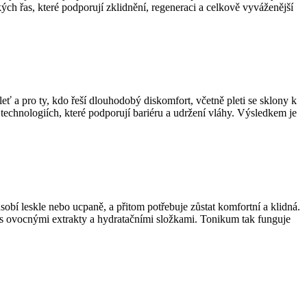
ých řas, které podporují zklidnění, regeneraci a celkově vyváženější
leť a pro ty, kdo řeší dlouhodobý diskomfort, včetně pleti se sklony k
technologiích, které podporují bariéru a udržení vláhy. Výsledkem je
působí leskle nebo ucpaně, a přitom potřebuje zůstat komfortní a klidná.
y s ovocnými extrakty a hydratačními složkami. Tonikum tak funguje