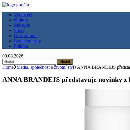
Vydavatel
Kultura
Lifestyle
Sport
Gastronomie
Redakční testy
Politika
09.08.2026
Vyhledávání
Home
Média, společnost a životní styl
ANNA BRANDEJS představuje n
ANNA BRANDEJS představuje novinky z konce