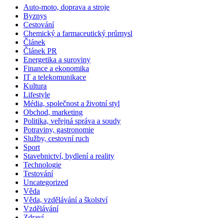
Auto-moto, doprava a stroje
Byznys
Cestování
Chemický a farmaceutický průmysl
Článek
Článek PR
Energetika a suroviny
Finance a ekonomika
IT a telekomunikace
Kultura
Lifestyle
Média, společnost a životní styl
Obchod, marketing
Politika, veřejná správa a soudy
Potraviny, gastronomie
Služby, cestovní ruch
Sport
Stavebnictví, bydlení a reality
Technologie
Testování
Uncategorized
Věda
Věda, vzdělávání a školství
Vzdělávání
Zdraví