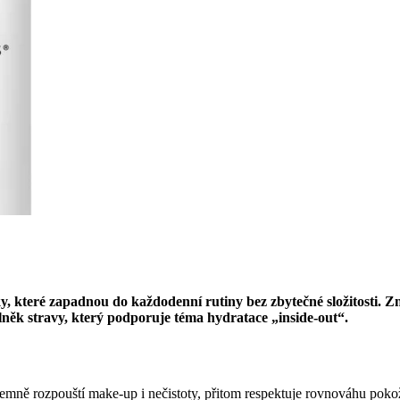
eré zapadnou do každodenní rutiny bez zbytečné složitosti. Značk
plněk stravy, který podporuje téma hydratace „inside-out“.
. Jemně rozpouští make-up i nečistoty, přitom respektuje rovnováhu poko