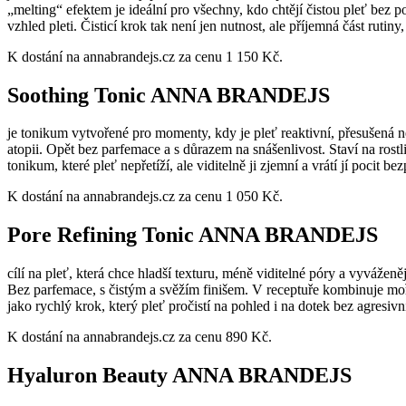
„melting“ efektem je ideální pro všechny, kdo chtějí čistou pleť bez 
vzhled pleti. Čisticí krok tak není jen nutnost, ale příjemná část rutiny, 
K dostání na annabrandejs.cz za cenu 1 150 Kč.
Soothing Tonic ANNA BRANDEJS
je tonikum vytvořené pro momenty, kdy je pleť reaktivní, přesušená neb
atopii. Opět bez parfemace a s důrazem na snášenlivost. Staví na ros
tonikum, které pleť nepřetíží, ale viditelně ji zjemní a vrátí jí pocit bez
K dostání na annabrandejs.cz za cenu 1 050 Kč.
Pore Refining Tonic ANNA BRANDEJS
cílí na pleť, která chce hladší texturu, méně viditelné póry a vyváženě
Bez parfemace, s čistým a svěžím finišem. V receptuře kombinuje mořs
jako rychlý krok, který pleť pročistí na pohled i na dotek bez agresiv
K dostání na annabrandejs.cz za cenu 890 Kč.
Hyaluron Beauty ANNA BRANDEJS