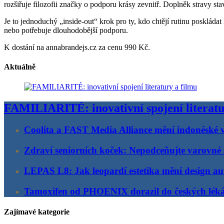
rozšiřuje filozofii značky o podporu krásy zevnitř. Doplněk stravy st
Je to jednoduchý „inside-out“ krok pro ty, kdo chtějí rutinu posklád
nebo potřebuje dlouhodobější podporu.
K dostání na annabrandejs.cz za cenu 990 Kč.
Aktuálně
FAMILIARITÉ: inovativní spojení literatu
Coolita a FAST Media Alliance mění indonéské v
Zdraví seniorních koček: Nepodceňujte varovné 
LEPAS L8: Jak leopardí estetika mění design au
Tamoxifen od PHOENIX dorazil do českých lék
Zajímavé kategorie