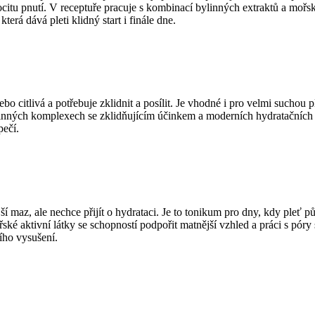
pocitu pnutí. V receptuře pracuje s kombinací bylinných extraktů a mořsk
která dává pleti klidný start i finále dne.
o citlivá a potřebuje zklidnit a posílit. Je vhodné i pro velmi suchou p
tlinných komplexech se zklidňujícím účinkem a moderních hydratačních 
pečí.
jší maz, ale nechce přijít o hydrataci. Je to tonikum pro dny, kdy pleť 
ké aktivní látky se schopností podpořit matnější vzhled a práci s pór
ního vysušení.