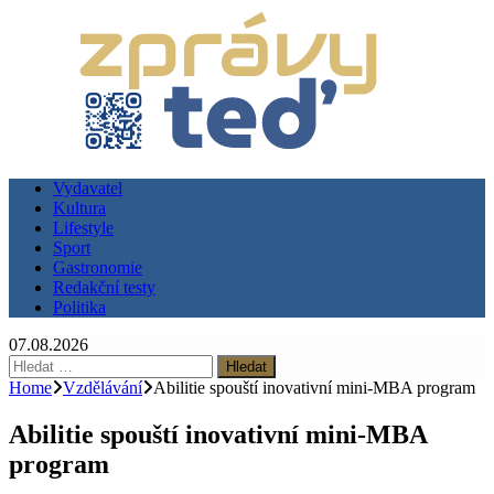
Vydavatel
Kultura
Lifestyle
Sport
Gastronomie
Redakční testy
Politika
07.08.2026
Vyhledávání
Home
Vzdělávání
Abilitie spouští inovativní mini-MBA program
Abilitie spouští inovativní mini-MBA
program