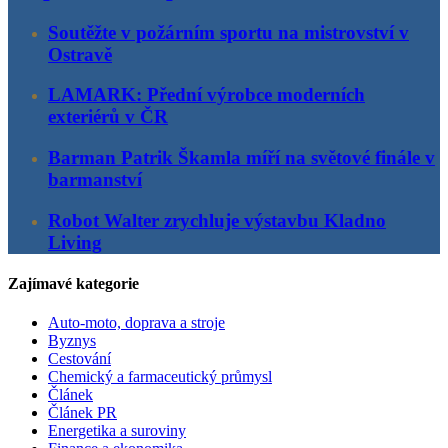
Soutěžte v požárním sportu na mistrovství v
Ostravě
LAMARK: Přední výrobce moderních
exteriérů v ČR
Barman Patrik Škamla míří na světové finále v
barmanství
Robot Walter zrychluje výstavbu Kladno
Living
Zajímavé kategorie
Auto-moto, doprava a stroje
Byznys
Cestování
Chemický a farmaceutický průmysl
Článek
Článek PR
Energetika a suroviny