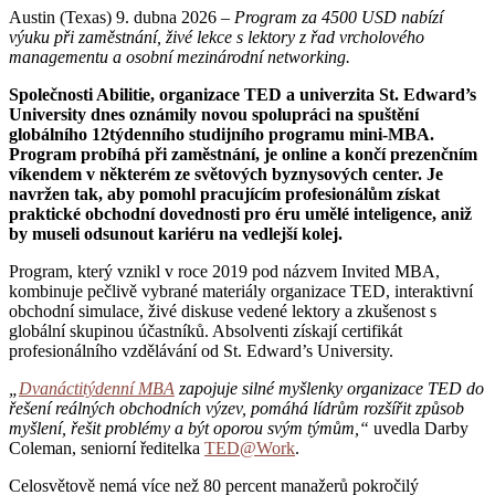
Austin (Texas) 9. dubna 2026 –
Program za 4500 USD nabízí
výuku při zaměstnání, živé lekce s lektory z řad vrcholového
managementu a osobní mezinárodní networking.
Společnosti Abilitie, organizace TED a univerzita St. Edward’s
University dnes oznámily novou spolupráci na spuštění
globálního 12týdenního studijního programu mini-MBA.
Program probíhá při zaměstnání, je online a končí prezenčním
víkendem v některém ze světových byznysových center. Je
navržen tak, aby pomohl pracujícím profesionálům získat
praktické obchodní dovednosti pro éru umělé inteligence, aniž
by museli odsunout kariéru na vedlejší kolej.
Program, který vznikl v roce 2019 pod názvem Invited MBA,
kombinuje pečlivě vybrané materiály organizace TED, interaktivní
obchodní simulace, živé diskuse vedené lektory a zkušenost s
globální skupinou účastníků. Absolventi získají certifikát
profesionálního vzdělávání od St. Edward’s University.
„
Dvanáctitýdenní MBA
zapojuje silné myšlenky organizace TED do
řešení reálných obchodních výzev, pomáhá lídrům rozšířit způsob
myšlení, řešit problémy a být oporou svým týmům,“
uvedla Darby
Coleman, seniorní ředitelka
TED@Work
.
Celosvětově nemá více než 80 percent manažerů pokročilý