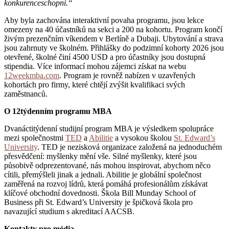
konkurenceschopní.“
Aby byla zachována interaktivní povaha programu, jsou lekce
omezeny na 40 účastníků na sekci a 200 na kohortu. Program končí
živým prezenčním víkendem v Berlíně a Dubaji. Ubytování a strava
jsou zahrnuty ve školném. Přihlášky do podzimní kohorty 2026 jsou
otevřené, školné činí 4500 USD a pro účastníky jsou dostupná
stipendia. Více informací mohou zájemci získat na webu
12weekmba.com
. Program je rovněž nabízen v uzavřených
kohortách pro firmy, které chtějí zvýšit kvalifikaci svých
zaměstnanců.
O 12týdenním programu MBA
Dvanáctitýdenní studijní program MBA je výsledkem spolupráce
mezi společnostmi
TED
a
Abilitie
a vysokou školou
St. Edward’s
University
. TED je nezisková organizace založená na jednoduchém
přesvědčení: myšlenky mění vše. Silné myšlenky, které jsou
působivě odprezentované, nás mohou inspirovat, abychom něco
cítili, přemýšleli jinak a jednali. Abilitie je globální společnost
zaměřená na rozvoj lídrů, která pomáhá profesionálům získávat
klíčové obchodní dovednosti. Škola Bill Munday School of
Business při St. Edward’s University je špičková škola pro
navazující studium s akreditací AACSB.
Kontakty pro média