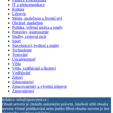
Finance a ekonomika
IT a telekomunikace
Kultura
Lifestyle
Média, společnost a životní styl
Obchod, marketing
Politika, veřejná správa a soudy
Potraviny, gastronomie
Služby, cestovní ruch
Sport
Stavebnictví, bydlení a reality
Technologie
Testování
Uncategorized
Věda
Věda, vzdělávání a školství
Vzdělávání
Zdraví
Zdravotnictví
Zpracovatelský a výrobní průmysl
Zpravodajství
redakce: info@zpravyted.cz |
Obsah serveru je chráněn autorským právem. Jakékoli užití obsahu
serveru včetně publikování nebo jiného šíření obsahu serveru je bez