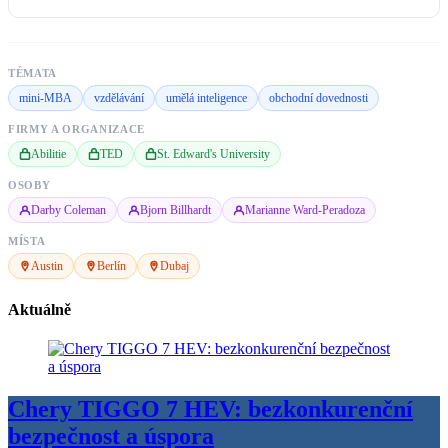
TÉMATA
mini-MBA
vzdělávání
umělá inteligence
obchodní dovednosti
FIRMY A ORGANIZACE
Abilitie
TED
St. Edward's University
OSOBY
Darby Coleman
Bjorn Billhardt
Marianne Ward-Peradoza
MÍSTA
Austin
Berlín
Dubaj
Aktuálně
Chery TIGGO 7 HEV: bezkonkurenční
bezpečnost a úspora