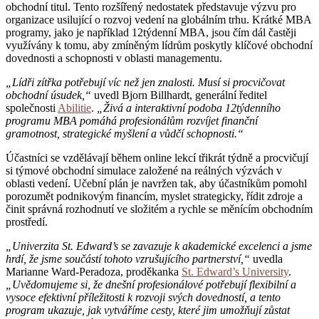
obchodní titul. Tento rozšířený nedostatek představuje výzvu pro
organizace usilující o rozvoj vedení na globálním trhu. Krátké MBA
programy, jako je například 12týdenní MBA, jsou čím dál častěji
využívány k tomu, aby zmíněným lídrům poskytly klíčové obchodní
dovednosti a schopnosti v oblasti managementu.
„Lídři zítřka potřebují víc než jen znalosti. Musí si procvičovat
obchodní úsudek,“
uvedl Bjorn Billhardt, generální ředitel
společnosti
Abilitie
.
„Živá a interaktivní podoba 12týdenního
programu MBA pomáhá profesionálům rozvíjet finanční
gramotnost, strategické myšlení a vůdčí schopnosti.“
Účastníci se vzdělávají během online lekcí třikrát týdně a procvičují
si týmové obchodní simulace založené na reálných výzvách v
oblasti vedení. Učební plán je navržen tak, aby účastníkům pomohl
porozumět podnikovým financím, myslet strategicky, řídit zdroje a
činit správná rozhodnutí ve složitém a rychle se měnícím obchodním
prostředí.
„Univerzita St. Edward’s se zavazuje k akademické excelenci a jsme
hrdí, že jsme součástí tohoto vzrušujícího partnerství,“
uvedla
Marianne Ward-Peradoza, proděkanka
St. Edward’s University
.
„Uvědomujeme si, že dnešní profesionálové potřebují flexibilní a
vysoce efektivní příležitosti k rozvoji svých dovedností, a tento
program ukazuje, jak vytváříme cesty, které jim umožňují zůstat