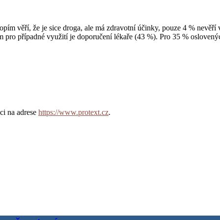
pím věří, že je sice droga, ale má zdravotní účinky, pouze 4 % nevěří 
pro případné využití je doporučení lékaře (43 %). Pro 35 % oslovených
ci na adrese
https://www.protext.cz
.