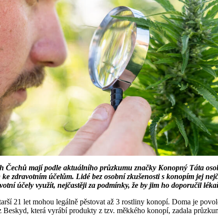
ch Čechů mají podle aktuálního průzkumu značky Konopný Táta osob
 ke zdravotním účelům. Lidé bez osobní zkušenosti s konopím jej nejča
tní účely využít, nejčastěji za podmínky, že by jim ho doporučil lékař n
 starší 21 let mohou legálně pěstovat až 3 rostliny konopí. Doma je po
 Beskyd, která vyrábí produkty z tzv. měkkého konopí, zadala průzku