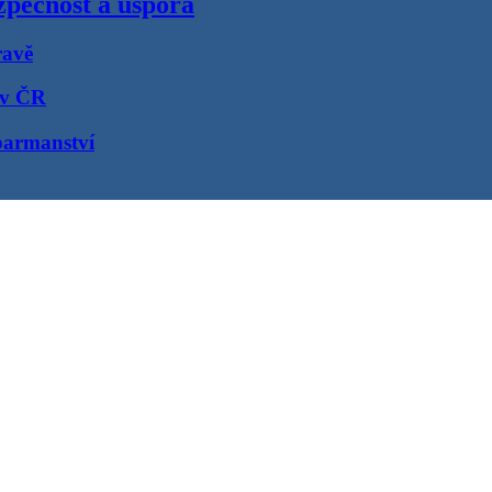
pečnost a úspora
ravě
 v ČR
barmanství