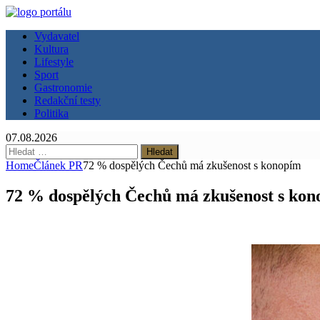
Vydavatel
Kultura
Lifestyle
Sport
Gastronomie
Redakční testy
Politika
07.08.2026
Vyhledávání
Home
Článek PR
72 % dospělých Čechů má zkušenost s konopím
72 % dospělých Čechů má zkušenost s ko