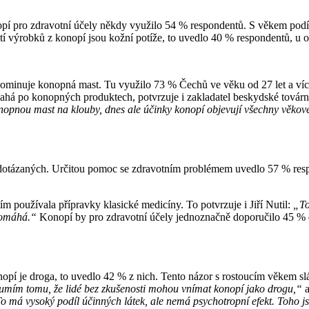
pro zdravotní účely někdy využilo 54 % respondentů. S věkem podíl u
tí výrobků z konopí jsou kožní potíže, to uvedlo 40 % respondentů, u oso
 dominuje konopná mast. Tu využilo 73 % Čechů ve věku od 27 let a v
ů sahá po konopných produktech, potvrzuje i zakladatel beskydské tová
jí konopnou mast na klouby, dnes ale účinky konopí objevují všechny vě
a dotázaných. Určitou pomoc se zdravotním problémem uvedlo 57 % resp
ím používala přípravky klasické medicíny. To potvrzuje i Jiří Nutil:
„To
epomáhá.“
Konopí by pro zdravotní účely jednoznačně doporučilo 45 % d
nopí je droga, to uvedlo 42 % z nich. Tento názor s rostoucím věkem s
mím tomu, že lidé bez zkušenosti mohou vnímat konopí jako drogu,“
a
 má vysoký podíl účinných látek, ale nemá psychotropní efekt. Toho js