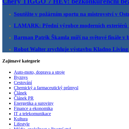
Chery TIGGO 7 HEV: bezkonkurenční bez
Soutěžte v požárním sportu na mistrovství v Ost
LAMARK: Přední výrobce moderních exteriérů
Barman Patrik Škamla míří na světové finále v 
Robot Walter zrychluje výstavbu Kladno Living
Zajímavé kategorie
Auto-moto, doprava a stroje
Byznys
Cestování
Chemický a farmaceutický průmysl
Článek
Článek PR
Energetika a suroviny
Finance a ekonomika
IT a telekomunikace
Kultura
Lifestyle