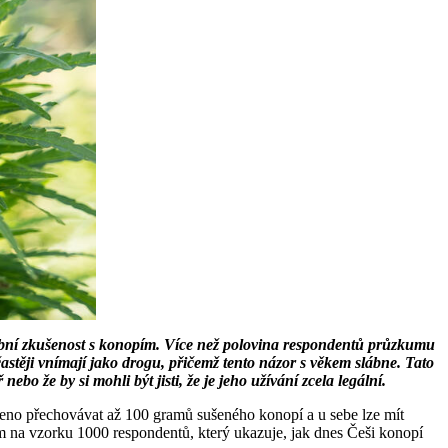
ní zkušenost s konopím. Více než polovina respondentů průzkumu
stěji vnímají jako drogu, přičemž tento názor s věkem slábne. Tato
ebo že by si mohli být jisti, že je jeho užívání zcela legální.
voleno přechovávat až 100 gramů sušeného konopí a u sebe lze mít
m na vzorku 1000 respondentů, který ukazuje, jak dnes Češi konopí