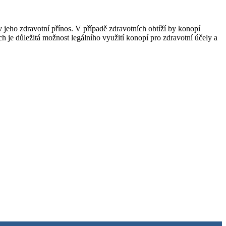
v jeho zdravotní přínos. V případě zdravotních obtíží by konopí
 je důležitá možnost legálního využití konopí pro zdravotní účely a