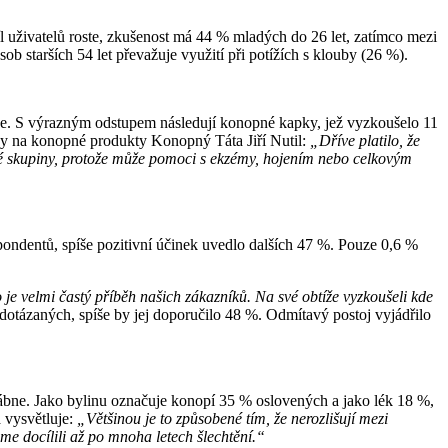
živatelů roste, zkušenost má 44 % mladých do 26 let, zatímco mezi
b starších 54 let převažuje využití při potížích s klouby (26 %).
íce. S výrazným odstupem následují konopné kapky, jež vyzkoušelo 11
rny na konopné produkty Konopný Táta Jiří Nutil:
„Dříve platilo, že
kové skupiny, protože může pomoci s ekzémy, hojením nebo celkovým
ondentů, spíše pozitivní účinek uvedlo dalších 47 %. Pouze 0,6 %
 je velmi častý příběh našich zákazníků. Na své obtíže vyzkoušeli kde
otázaných, spíše by jej doporučilo 48 %. Odmítavý postoj vyjádřilo
lábne. Jako bylinu označuje konopí 35 % oslovených a jako lék 18 %,
 vysvětluje:
„Většinou je to způsobené tím, že nerozlišují mezi
me docílili až po mnoha letech šlechtění.“