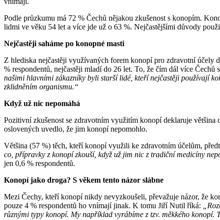
vnímají.
Podle průzkumu má 72 % Čechů nějakou zkušenost s konopím. Konopí 
lidmi ve věku 54 let a více jde už o 63 %. Nejčastějšími důvody použi
Nejčastěji saháme po konopné masti
Z hlediska nejčastěji využívaných forem konopí pro zdravotní účely
% respondentů, nejčastěji mladí do 26 let. To, že čím dál více Čech
našimi hlavními zákazníky byli starší lidé, kteří nejčastěji používa
zklidněním organismu.“
Když už nic nepomáhá
Pozitivní zkušenost se zdravotním využitím konopí deklaruje většin
oslovených uvedlo, že jim konopí nepomohlo.
Většina (57 %) těch, kteří konopí využili ke zdravotním účelům, předt
co, přípravky z konopí zkouší, když už jim nic z tradiční medicíny n
jen 0,6 % respondentů.
Konopí jako droga? S věkem tento názor slábne
Mezi Čechy, kteří konopí nikdy nevyzkoušeli, převažuje názor, že ko
pouze 4 % respondentů ho vnímají jinak. K tomu Jiří Nutil říká:
„Rozu
různými typy konopí. My například vyrábíme z tzv. měkkého konopí. To